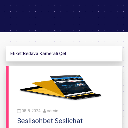
Etiket:
Bedava Kameralı Çet
08-8-2024
admin
Seslisohbet Seslichat