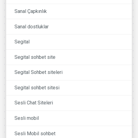
Sanal Çapkınlık
Sanal dostluklar
Segital
Segital sohbet site
Segital Sohbet siteleri
Segital sohbet sitesi
Sesli Chat Siteleri
Sesli mobil
Sesli Mobil sohbet