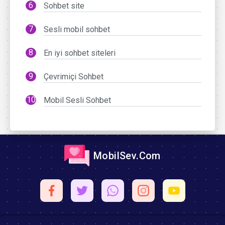
Sohbet site
Sesli mobil sohbet
En iyi sohbet siteleri
Çevrimiçi Sohbet
Mobil Sesli Sohbet
MobilSev.Com