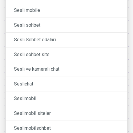
Sesli mobile
Sesli sohbet
Sesli Sohbet odaları
Sesli sohbet site
Sesli ve kameralı chat
Seslichat
Seslimobil
Seslimobil siteler
Seslimobilsohbet