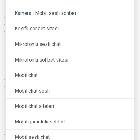
Kameralı Mobil sesli sohbet
Keyifli sohbet sitesi
Mikrofonlu sesli chat
Mikrofonlu sohbet sitesi
Mobil chat
Mobil chat sesli
Mobil chat siteleri
Mobil görüntülü sohbet
Mobil sesli chat