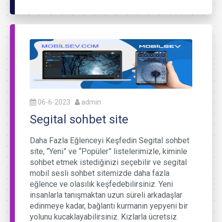
06-6-2023
admin
Segital sohbet site
Daha Fazla Eğlenceyi Keşfedin Segital sohbet
site, “Yeni” ve “Popüler” listelerimizle, kiminle
sohbet etmek istediğinizi seçebilir ve segital
mobil sesli sohbet sitemizde daha fazla
eğlence ve olasılık keşfedebilirsiniz. Yeni
insanlarla tanışmaktan uzun süreli arkadaşlar
edinmeye kadar, bağlantı kurmanın yepyeni bir
yolunu kucaklayabilirsiniz. Kızlarla ücretsiz