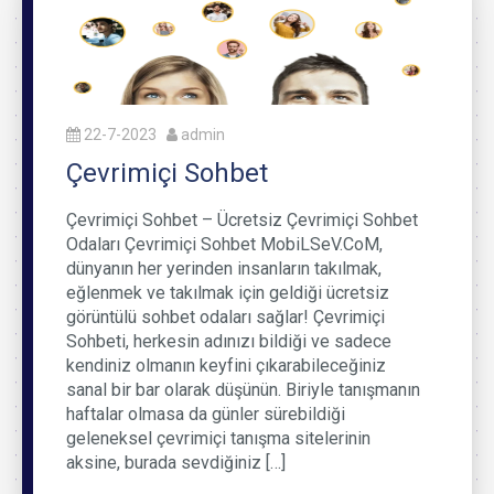
22-7-2023
admin
Çevrimiçi Sohbet
Çevrimiçi Sohbet – Ücretsiz Çevrimiçi Sohbet
Odaları Çevrimiçi Sohbet MobiLSeV.CoM,
dünyanın her yerinden insanların takılmak,
eğlenmek ve takılmak için geldiği ücretsiz
görüntülü sohbet odaları sağlar! Çevrimiçi
Sohbeti, herkesin adınızı bildiği ve sadece
kendiniz olmanın keyfini çıkarabileceğiniz
sanal bir bar olarak düşünün. Biriyle tanışmanın
haftalar olmasa da günler sürebildiği
geleneksel çevrimiçi tanışma sitelerinin
aksine, burada sevdiğiniz […]