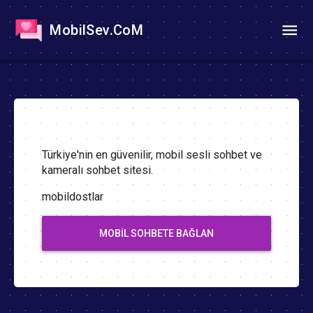
MobilSev.CoM
Türkiye'nin en güvenilir, mobil sesli sohbet ve
kameralı sohbet sitesi.
mobildostlar
MOBIL SOHBETE BAĞLAN