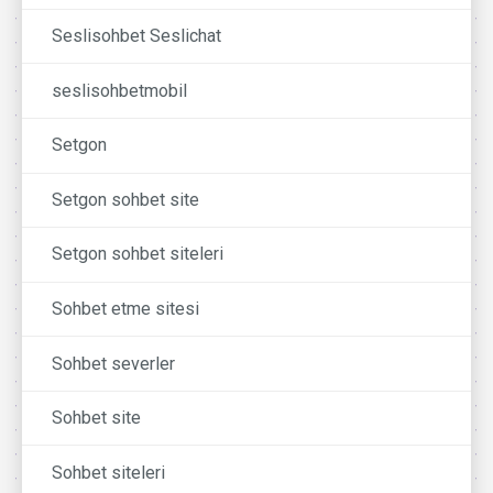
Seslisohbet Seslichat
seslisohbetmobil
Setgon
Setgon sohbet site
Setgon sohbet siteleri
Sohbet etme sitesi
Sohbet severler
Sohbet site
Sohbet siteleri