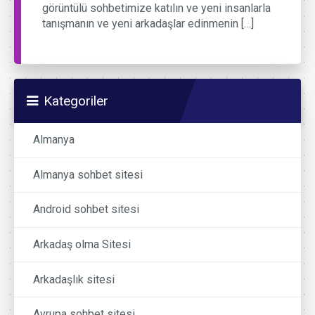
görüntülü sohbetimize katılın ve yeni insanlarla
tanışmanın ve yeni arkadaşlar edinmenin […]
Kategoriler
Almanya
Almanya sohbet sitesi
Android sohbet sitesi
Arkadaş olma Sitesi
Arkadaşlık sitesi
Avrupa sohbet sitesi