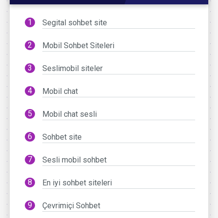
Segital sohbet site
Mobil Sohbet Siteleri
Seslimobil siteler
Mobil chat
Mobil chat sesli
Sohbet site
Sesli mobil sohbet
En iyi sohbet siteleri
Çevrimiçi Sohbet