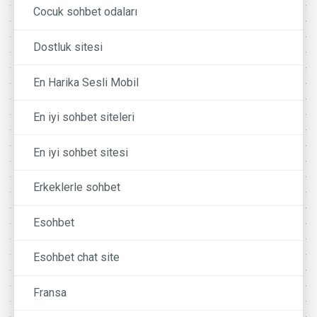
Cocuk sohbet odaları
Dostluk sitesi
En Harika Sesli Mobil
En iyi sohbet siteleri
En iyi sohbet sitesi
Erkeklerle sohbet
Esohbet
Esohbet chat site
Fransa