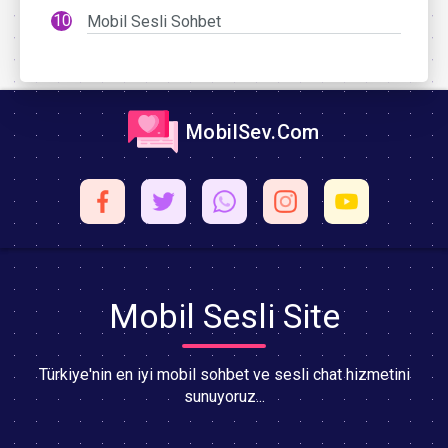
Mobil Sesli Sohbet
MobilSev.Com
Mobil Sesli Site
Türkiye'nin en iyi mobil sohbet ve sesli chat hizmetini
sunuyoruz...