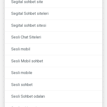
Segital sohbet site
Segital Sohbet siteleri
Segital sohbet sitesi
Sesli Chat Siteleri
Sesli mobil
Sesli Mobil sohbet
Sesli mobile
Sesli sohbet
Sesli Sohbet odaları