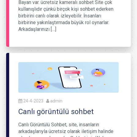
Bayan var. ücretsiz kameralı sohbet Site çok
kullanışlıdır çünkü birçok kişi sohbet ederken
birbirini canlı olarak izleyebilir. İnsanları
birbirine yakınlaştırmada büyük rol oynarlar.
Arkadaşlarınızı […]
24-4-2023
admin
Canlı görüntülü sohbet
Canlı Görüntülü Sohbet, site, insanların
arkadaşlarıyla ücretsiz olarak iletişim halinde