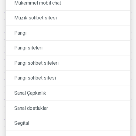
Mükemmel mobil chat
Müzik sohbet sitesi
Pangi
Pangi siteleri
Pangi sohbet siteleri
Pangi sohbet sitesi
Sanal Çapkınlık
Sanal dostluklar
Segital