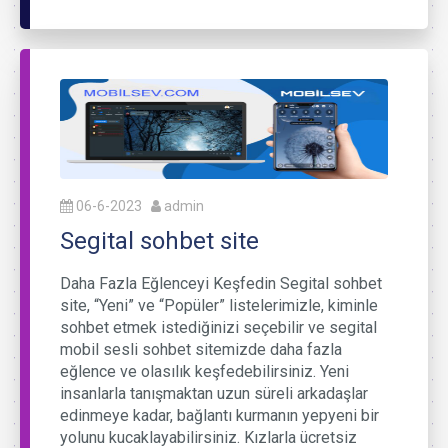
06-6-2023
admin
Segital sohbet site
Daha Fazla Eğlenceyi Keşfedin Segital sohbet
site, “Yeni” ve “Popüler” listelerimizle, kiminle
sohbet etmek istediğinizi seçebilir ve segital
mobil sesli sohbet sitemizde daha fazla
eğlence ve olasılık keşfedebilirsiniz. Yeni
insanlarla tanışmaktan uzun süreli arkadaşlar
edinmeye kadar, bağlantı kurmanın yepyeni bir
yolunu kucaklayabilirsiniz. Kızlarla ücretsiz