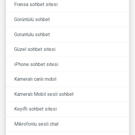
Fransa sohbet sitesi
Görüntülü sohbet
Goruntulu sohbet
Güzel sohbet sitesi
iPhone sohbet sitesi
Kameralı canlı mobil
Kameralı Mobil sesli sohbet
Keyifli sohbet sitesi
Mikrofonlu sesli chat