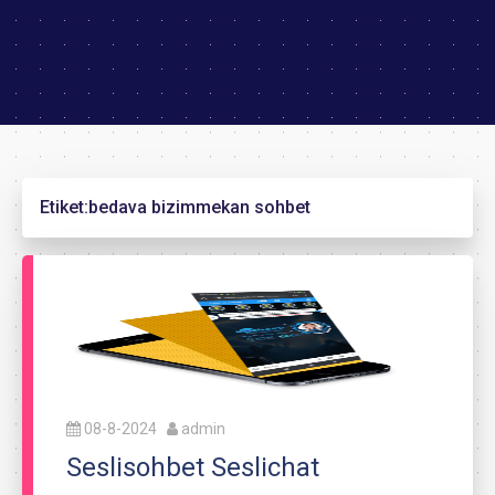
Etiket:
bedava bizimmekan sohbet
08-8-2024
admin
Seslisohbet Seslichat