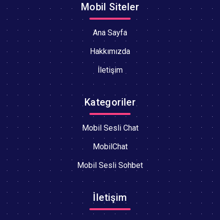
Mobil Siteler
Ana Sayfa
Hakkımızda
İletişim
Kategoriler
Mobil Sesli Chat
MobilChat
Mobil Sesli Sohbet
İletişim