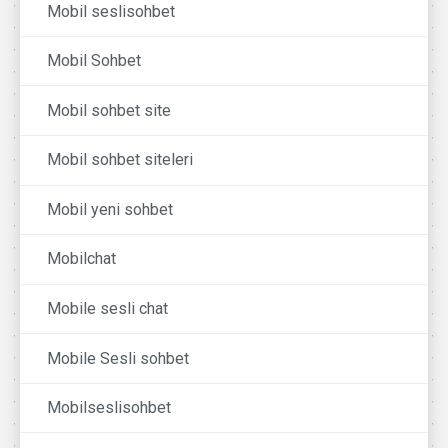
Mobil seslisohbet
Mobil Sohbet
Mobil sohbet site
Mobil sohbet siteleri
Mobil yeni sohbet
Mobilchat
Mobile sesli chat
Mobile Sesli sohbet
Mobilseslisohbet