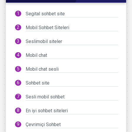
Segital sohbet site
Mobil Sohbet Siteleri
Seslimobil siteler
Mobil chat
Mobil chat sesli
Sohbet site
Sesli mobil sohbet
En iyi sohbet siteleri
Çevrimiçi Sohbet