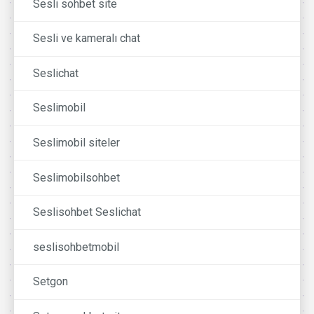
Sesli sohbet site
Sesli ve kameralı chat
Seslichat
Seslimobil
Seslimobil siteler
Seslimobilsohbet
Seslisohbet Seslichat
seslisohbetmobil
Setgon