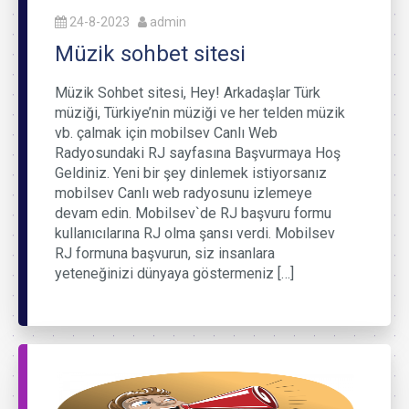
24-8-2023
admin
Müzik sohbet sitesi
Müzik Sohbet sitesi, Hey! Arkadaşlar Türk
müziği, Türkiye’nin müziği ve her telden müzik
vb. çalmak için mobilsev Canlı Web
Radyosundaki RJ sayfasına Başvurmaya Hoş
Geldiniz. Yeni bir şey dinlemek istiyorsanız
mobilsev Canlı web radyosunu izlemeye
devam edin. Mobilsev`de RJ başvuru formu
kullanıcılarına RJ olma şansı verdi. Mobilsev
RJ formuna başvurun, siz insanlara
yeteneğinizi dünyaya göstermeniz […]