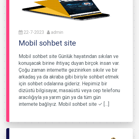
22-7-2023
admin
Mobil sohbet site
Mobil sohbet site Günlük hayatından sıkılan ve
konuşacak birine ihtiyaç duyan birçok insan var.
Çoğu zaman internette gezinirken sıkılır ve bir
arkadaş ya da akraba gibi biriyle sohbet etmek
için sohbet odalarına gideriz. Hepimiz bir
dizüstü bilgisayar, masaüstü veya cep telefonu
aracılığıyla ya yarım gün ya da tüm gün
internete bağlıyız. Mobil sohbet site ✓ […]