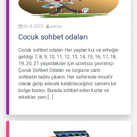
06-8-2023
admin
Cocuk sohbet odaları
Cocuk sohbet odaları Her yaştan kız ve erkeğin
geldiği 7, 8, 9, 10, 11, 12, 13, 14, 15, 16, 17, 18,
19, 20, 21 yaşındakiler için ücretsiz çevrimiçi
Çocuk Sohbet Odaları ve özgürce canlı
sohbetin tadını çıkarın. Her seferinde misafir
olarak gelip ailecek kalabileceğiniz samimi bir
bölge burası. Burada sohbet eden kızlar ve
erkekler, yeni […]