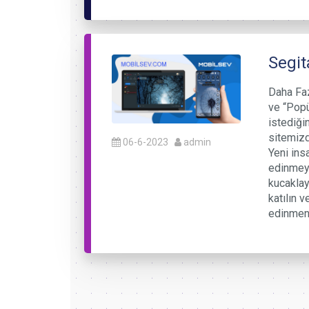
Segit
Daha Faz
ve “Popü
istediği
sitemizd
06-6-2023
admin
Yeni ins
edinmeye
kucaklay
katılın 
edinmeni