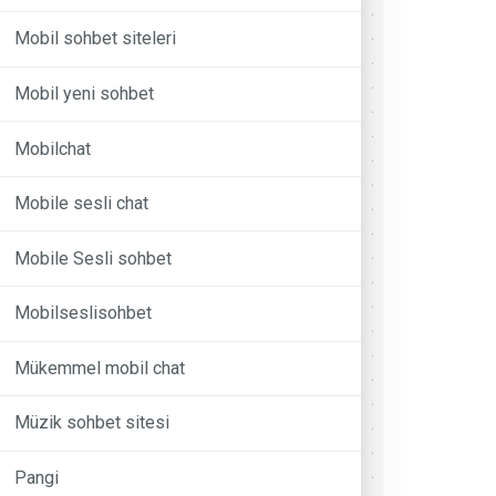
Mobil sohbet siteleri
Mobil yeni sohbet
Mobilchat
Mobile sesli chat
Mobile Sesli sohbet
Mobilseslisohbet
Mükemmel mobil chat
Müzik sohbet sitesi
Pangi