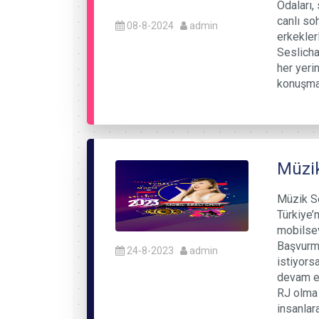
Odaları,
canlı so
08-8-2024
admin
erkekler
Seslicha
her yeri
konuşman
Müzik
Müzik So
Türkiye’
mobilse
Başvurma
24-8-2023
admin
istiyors
devam ed
RJ olma 
insanlar