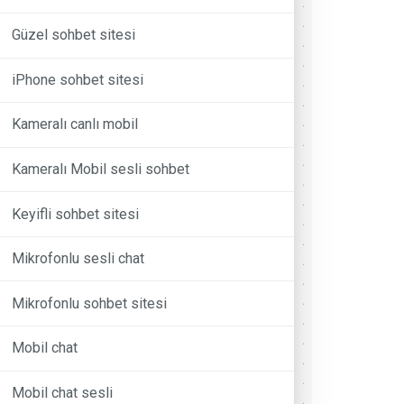
Güzel sohbet sitesi
iPhone sohbet sitesi
Kameralı canlı mobil
Kameralı Mobil sesli sohbet
Keyifli sohbet sitesi
Mikrofonlu sesli chat
Mikrofonlu sohbet sitesi
Mobil chat
Mobil chat sesli