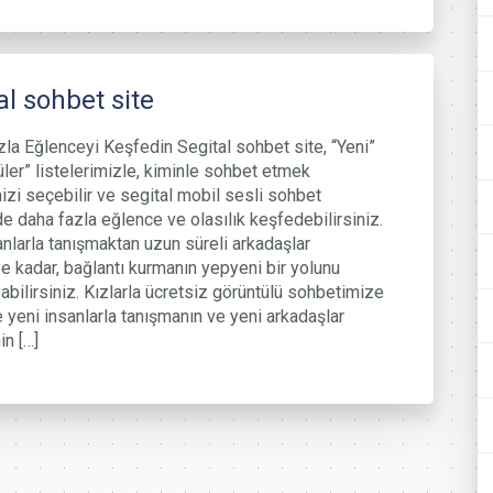
al sohbet site
la Eğlenceyi Keşfedin Segital sohbet site, “Yeni”
ler” listelerimizle, kiminle sohbet etmek
nizi seçebilir ve segital mobil sesli sohbet
e daha fazla eğlence ve olasılık keşfedebilirsiniz.
anlarla tanışmaktan uzun süreli arkadaşlar
 kadar, bağlantı kurmanın yepyeni bir yolunu
abilirsiniz. Kızlarla ücretsiz görüntülü sohbetimize
ve yeni insanlarla tanışmanın ve yeni arkadaşlar
n […]