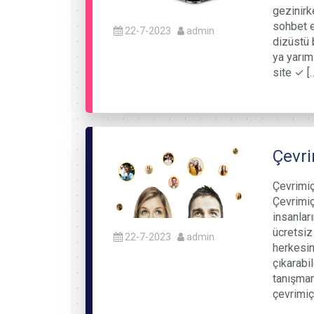
gezinirke
sohbet e
22-7-2023
admin
dizüstü 
ya yarım
site ✓ [
Çevri
Çevrimiç
Çevrimi
insanlar
ücretsiz
22-7-2023
admin
herkesin
çıkarabi
tanışman
çevrimiç