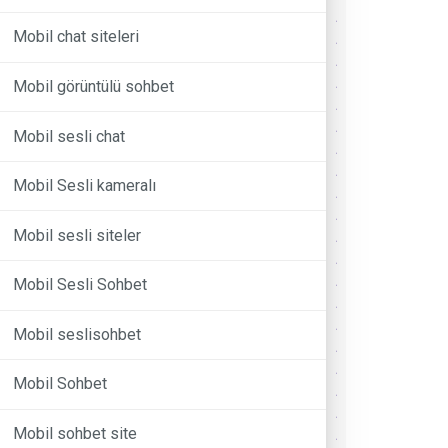
Mobil chat siteleri
Mobil görüntülü sohbet
Mobil sesli chat
Mobil Sesli kameralı
Mobil sesli siteler
Mobil Sesli Sohbet
Mobil seslisohbet
Mobil Sohbet
Mobil sohbet site