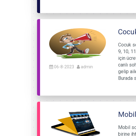
Cocuk
Cocuk so
9, 10, 11
için ücr
canlı so
06-8-2023
admin
gelip ai
Burada s
Mobil
Mobil so
birine i