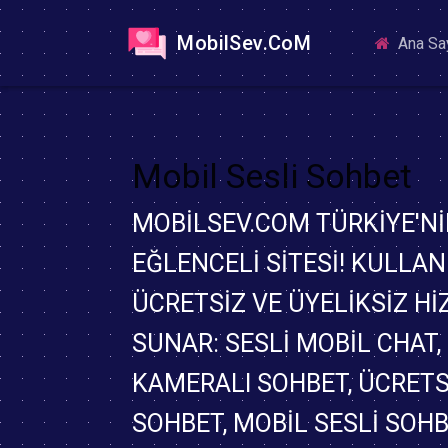
MobilSev.CoM
Ana Sa
Mobil Sesli Sohbet
MOBILSEV.COM TÜRKIYE'NI
EĞLENCELI SITESI! KULLAN
ÜCRETSIZ VE ÜYELIKSIZ H
SUNAR: SESLI MOBIL CHAT,
KAMERALI SOHBET, ÜCRETS
SOHBET, MOBIL SESLI SOH