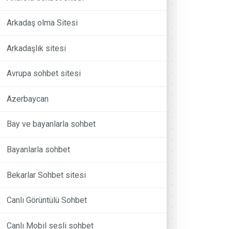
Arkadaş olma Sitesi
Arkadaşlık sitesi
Avrupa sohbet sitesi
Azerbaycan
Bay ve bayanlarla sohbet
Bayanlarla sohbet
Bekarlar Sohbet sitesi
Canlı Görüntülü Sohbet
Canlı Mobil sesli sohbet