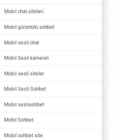
Mobil chat siteleri
Mobil görüntülü sohbet
Mobil sesli chat
Mobil Sesli kameralı
Mobil sesli siteler
Mobil Sesli Sohbet
Mobil seslisohbet
Mobil Sohbet
Mobil sohbet site