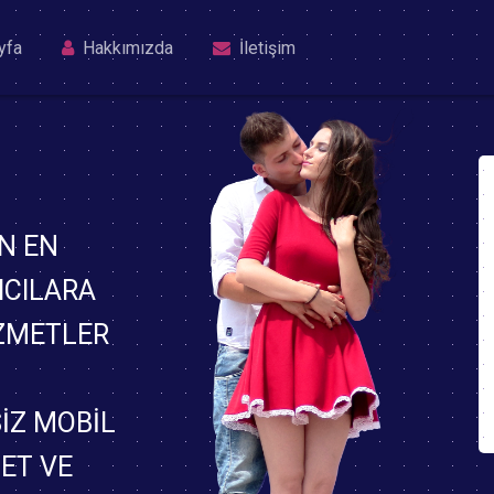
yfa
Hakkımızda
İletişim
N EN
ICILARA
IZMETLER
IZ MOBIL
BET VE