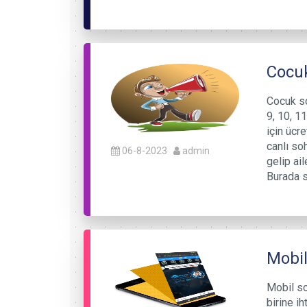
Cocuk
Cocuk so
9, 10, 11
için ücr
canlı so
06-8-2023
admin
gelip ai
Burada s
Mobil
Mobil so
birine i