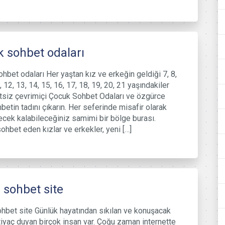
 sohbet odaları
hbet odaları Her yaştan kız ve erkeğin geldiği 7, 8,
, 12, 13, 14, 15, 16, 17, 18, 19, 20, 21 yaşındakiler
etsiz çevrimiçi Çocuk Sohbet Odaları ve özgürce
hbetin tadını çıkarın. Her seferinde misafir olarak
lecek kalabileceğiniz samimi bir bölge burası.
ohbet eden kızlar ve erkekler, yeni […]
 sohbet site
hbet site Günlük hayatından sıkılan ve konuşacak
htiyaç duyan birçok insan var. Çoğu zaman internette