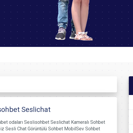
sohbet Seslichat
bet odaları Seslisohbet Seslichat Kameralı Sohbet
iz Sesli Chat Görüntülü Sohbet MobilSev Sohbet