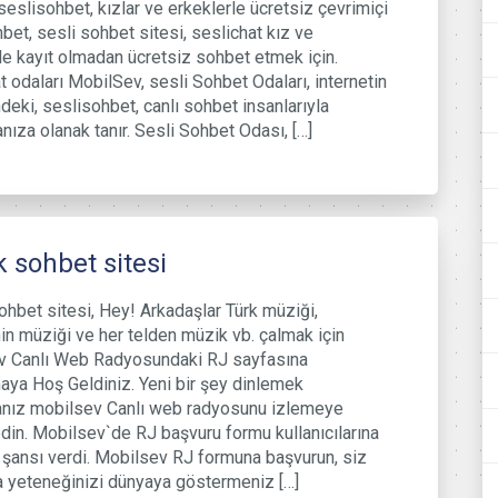
 seslisohbet, kızlar ve erkeklerle ücretsiz çevrimiçi
hbet, sesli sohbet sitesi, seslichat kız ve
le kayıt olmadan ücretsiz sohbet etmek için.
t odaları MobilSev, sesli Sohbet Odaları, internetin
ndeki, seslisohbet, canlı sohbet insanlarıyla
ıza olanak tanır. Sesli Sohbet Odası, […]
 sohbet sitesi
hbet sitesi, Hey! Arkadaşlar Türk müziği,
nin müziği ve her telden müzik vb. çalmak için
v Canlı Web Radyosundaki RJ sayfasına
ya Hoş Geldiniz. Yeni bir şey dinlemek
anız mobilsev Canlı web radyosunu izlemeye
in. Mobilsev`de RJ başvuru formu kullanıcılarına
şansı verdi. Mobilsev RJ formuna başvurun, siz
a yeteneğinizi dünyaya göstermeniz […]