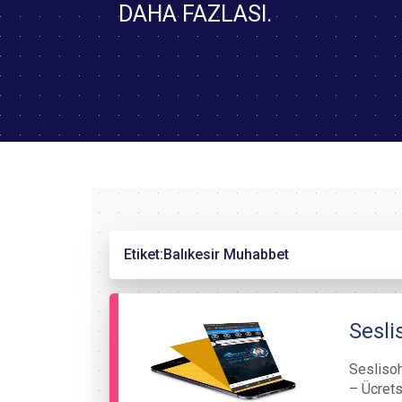
DAHA FAZLASI.
Etiket:
Balıkesir Muhabbet
Sesli
Seslisoh
– Ücrets