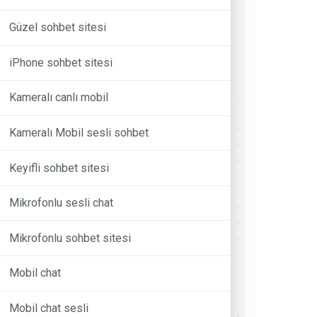
Güzel sohbet sitesi
iPhone sohbet sitesi
Kameralı canlı mobil
Kameralı Mobil sesli sohbet
Keyifli sohbet sitesi
Mikrofonlu sesli chat
Mikrofonlu sohbet sitesi
Mobil chat
Mobil chat sesli