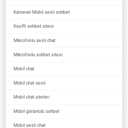
Kameralı Mobil sesli sohbet
Keyifli sohbet sitesi
Mikrofonlu sesli chat
Mikrofonlu sohbet sitesi
Mobil chat
Mobil chat sesli
Mobil chat siteleri
Mobil görüntülü sohbet
Mobil sesli chat