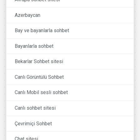
Azerbaycan
Bay ve bayanlarla sohbet
Bayanlarla sohbet
Bekarlar Sohbet sitesi
Canlı Görüntülü Sohbet
Canlı Mobil sesli sohbet
Canlı sohbet sitesi
Çevrimiçi Sohbet
Chat sitesi