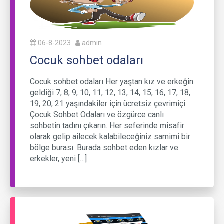
06-8-2023
admin
Cocuk sohbet odaları
Cocuk sohbet odaları Her yaştan kız ve erkeğin
geldiği 7, 8, 9, 10, 11, 12, 13, 14, 15, 16, 17, 18,
19, 20, 21 yaşındakiler için ücretsiz çevrimiçi
Çocuk Sohbet Odaları ve özgürce canlı
sohbetin tadını çıkarın. Her seferinde misafir
olarak gelip ailecek kalabileceğiniz samimi bir
bölge burası. Burada sohbet eden kızlar ve
erkekler, yeni […]