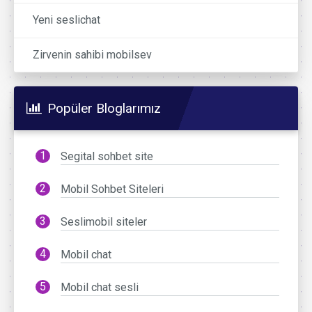
Yeni seslichat
Zirvenin sahibi mobilsev
Popüler Bloglarımız
Segital sohbet site
Mobil Sohbet Siteleri
Seslimobil siteler
Mobil chat
Mobil chat sesli