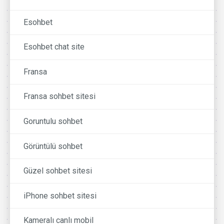
Esohbet
Esohbet chat site
Fransa
Fransa sohbet sitesi
Goruntulu sohbet
Görüntülü sohbet
Güzel sohbet sitesi
iPhone sohbet sitesi
Kameralı canlı mobil