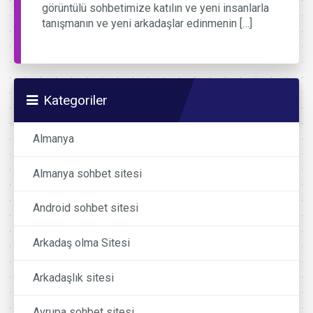
görüntülü sohbetimize katılın ve yeni insanlarla
tanışmanın ve yeni arkadaşlar edinmenin […]
Kategoriler
Almanya
Almanya sohbet sitesi
Android sohbet sitesi
Arkadaş olma Sitesi
Arkadaşlık sitesi
Avrupa sohbet sitesi