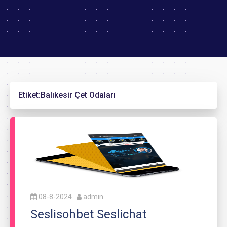
Etiket:
Balıkesir Çet Odaları
08-8-2024
admin
Seslisohbet Seslichat