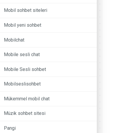
Mobil sohbet siteleri
Mobil yeni sohbet
Mobilchat
Mobile sesli chat
Mobile Sesli sohbet
Mobilseslisohbet
Mükemmel mobil chat
Müzik sohbet sitesi
Pangi