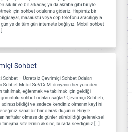
n sıkılır ve bir arkadaş ya da akraba gibi biriyle
tmek için sohbet odalarına gideriz. Hepimiz bir
bilgisayar, masaüstü veya cep telefonu aracılığıyla
 gün ya da tüm gün internete bağlıyız. Mobil sohbet
…]
miçi Sohbet
i Sohbet – Ücretsiz Çevrimiçi Sohbet Odaları
çi Sohbet MobiLSeV.CoM, dünyanın her yerinden
ın takılmak, eğlenmek ve takılmak için geldiği
 görüntülü sohbet odaları sağlar! Çevrimiçi Sohbeti,
 adınızı bildiği ve sadece kendiniz olmanın keyfini
leceğiniz sanal bir bar olarak düşünün. Biriyle
ın haftalar olmasa da günler sürebildiği geleneksel
i tanışma sitelerinin aksine, burada sevdiğiniz […]