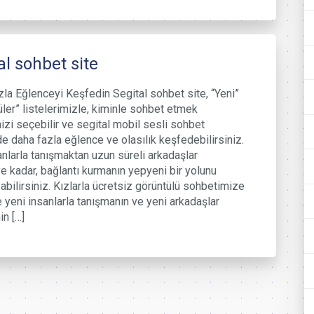
al sohbet site
la Eğlenceyi Keşfedin Segital sohbet site, “Yeni”
ler” listelerimizle, kiminle sohbet etmek
nizi seçebilir ve segital mobil sesli sohbet
e daha fazla eğlence ve olasılık keşfedebilirsiniz.
anlarla tanışmaktan uzun süreli arkadaşlar
 kadar, bağlantı kurmanın yepyeni bir yolunu
abilirsiniz. Kızlarla ücretsiz görüntülü sohbetimize
ve yeni insanlarla tanışmanın ve yeni arkadaşlar
n […]