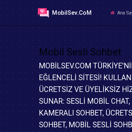
MobilSev.CoM
Ana Sa
Mobil Sesli Sohbet
MOBILSEV.COM TÜRKIYE'NI
EĞLENCELI SITESI! KULLAN
ÜCRETSIZ VE ÜYELIKSIZ H
SUNAR: SESLI MOBIL CHAT,
KAMERALI SOHBET, ÜCRETS
SOHBET, MOBIL SESLI SOH