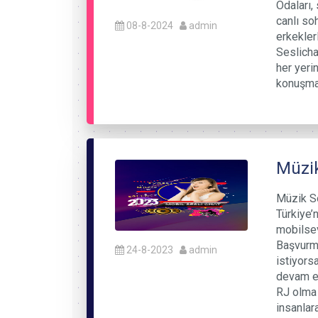
Odaları,
canlı so
08-8-2024
admin
erkekler
Seslicha
her yeri
konuşman
Müzik
Müzik So
Türkiye’
mobilse
Başvurma
24-8-2023
admin
istiyors
devam ed
RJ olma 
insanlar