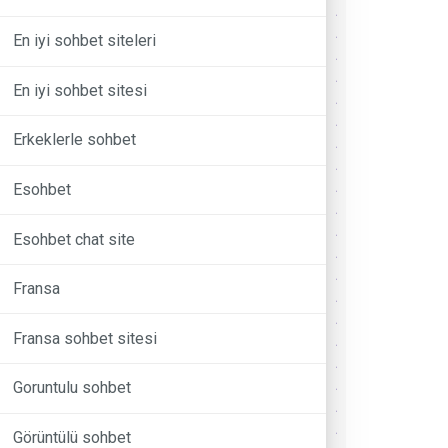
En iyi sohbet siteleri
En iyi sohbet sitesi
Erkeklerle sohbet
Esohbet
Esohbet chat site
Fransa
Fransa sohbet sitesi
Goruntulu sohbet
Görüntülü sohbet