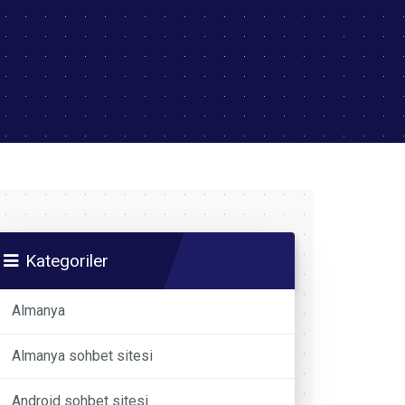
Kategoriler
Almanya
Almanya sohbet sitesi
Android sohbet sitesi