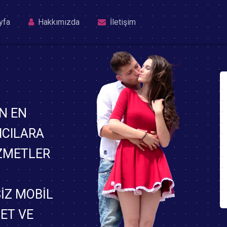
yfa
Hakkımızda
İletişim
N EN
ICILARA
IZMETLER
IZ MOBIL
BET VE