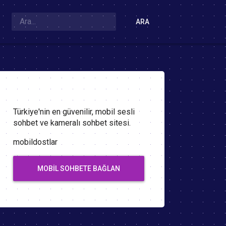
ARA
Türkiye'nin en güvenilir, mobil sesli
sohbet ve kameralı sohbet sitesi.
mobildostlar
MOBIL SOHBETE BAĞLAN