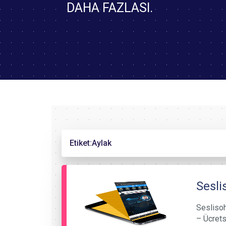
DAHA FAZLASI.
Etiket:
Aylak
Sesli
Seslisoh
– Ücrets