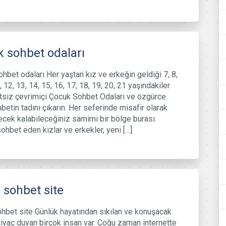
 sohbet odaları
hbet odaları Her yaştan kız ve erkeğin geldiği 7, 8,
, 12, 13, 14, 15, 16, 17, 18, 19, 20, 21 yaşındakiler
etsiz çevrimiçi Çocuk Sohbet Odaları ve özgürce
hbetin tadını çıkarın. Her seferinde misafir olarak
lecek kalabileceğiniz samimi bir bölge burası.
ohbet eden kızlar ve erkekler, yeni […]
 sohbet site
hbet site Günlük hayatından sıkılan ve konuşacak
htiyaç duyan birçok insan var. Çoğu zaman internette