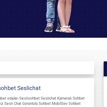
sohbet Seslichat
bet odaları Seslisohbet Seslichat Kameralı Sohbet
iz Sesli Chat Görüntülü Sohbet MobilSev Sohbet