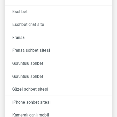
Esohbet
Esohbet chat site
Fransa
Fransa sohbet sitesi
Goruntulu sohbet
Görüntülü sohbet
Güzel sohbet sitesi
iPhone sohbet sitesi
Kameralı canlı mobil