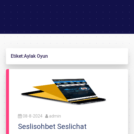
Etiket:
Aylak Oyun
08-8-2024
admin
Seslisohbet Seslichat