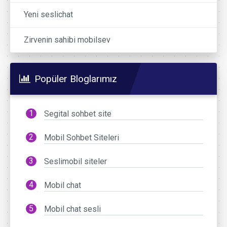
Yeni seslichat
Zirvenin sahibi mobilsev
Popüler Bloglarımız
Segital sohbet site
Mobil Sohbet Siteleri
Seslimobil siteler
Mobil chat
Mobil chat sesli