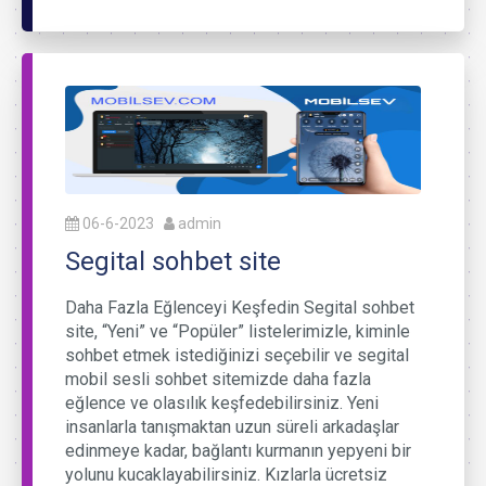
06-6-2023
admin
Segital sohbet site
Daha Fazla Eğlenceyi Keşfedin Segital sohbet
site, “Yeni” ve “Popüler” listelerimizle, kiminle
sohbet etmek istediğinizi seçebilir ve segital
mobil sesli sohbet sitemizde daha fazla
eğlence ve olasılık keşfedebilirsiniz. Yeni
insanlarla tanışmaktan uzun süreli arkadaşlar
edinmeye kadar, bağlantı kurmanın yepyeni bir
yolunu kucaklayabilirsiniz. Kızlarla ücretsiz