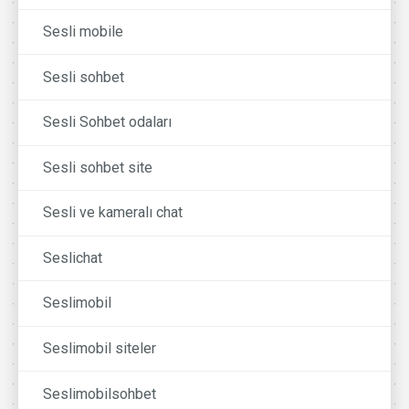
Sesli mobile
Sesli sohbet
Sesli Sohbet odaları
Sesli sohbet site
Sesli ve kameralı chat
Seslichat
Seslimobil
Seslimobil siteler
Seslimobilsohbet