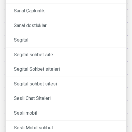
Sanal Çapkınlık
Sanal dostluklar
Segital
Segital sohbet site
Segital Sohbet siteleri
Segital sohbet sitesi
Sesli Chat Siteleri
Sesli mobil
Sesli Mobil sohbet