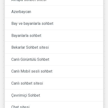
Azerbaycan
Bay ve bayanlarla sohbet
Bayanlarla sohbet
Bekarlar Sohbet sitesi
Canlı Görüntülü Sohbet
Canlı Mobil sesli sohbet
Canlı sohbet sitesi
Çevrimiçi Sohbet
Chat sitesi