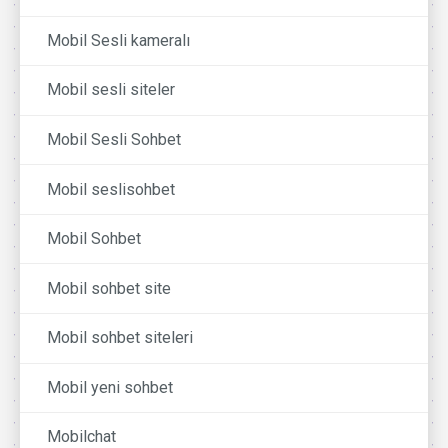
Mobil Sesli kameralı
Mobil sesli siteler
Mobil Sesli Sohbet
Mobil seslisohbet
Mobil Sohbet
Mobil sohbet site
Mobil sohbet siteleri
Mobil yeni sohbet
Mobilchat