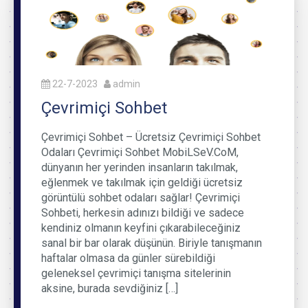
22-7-2023
admin
Çevrimiçi Sohbet
Çevrimiçi Sohbet – Ücretsiz Çevrimiçi Sohbet
Odaları Çevrimiçi Sohbet MobiLSeV.CoM,
dünyanın her yerinden insanların takılmak,
eğlenmek ve takılmak için geldiği ücretsiz
görüntülü sohbet odaları sağlar! Çevrimiçi
Sohbeti, herkesin adınızı bildiği ve sadece
kendiniz olmanın keyfini çıkarabileceğiniz
sanal bir bar olarak düşünün. Biriyle tanışmanın
haftalar olmasa da günler sürebildiği
geleneksel çevrimiçi tanışma sitelerinin
aksine, burada sevdiğiniz […]