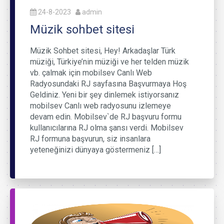
24-8-2023
admin
Müzik sohbet sitesi
Müzik Sohbet sitesi, Hey! Arkadaşlar Türk
müziği, Türkiye’nin müziği ve her telden müzik
vb. çalmak için mobilsev Canlı Web
Radyosundaki RJ sayfasına Başvurmaya Hoş
Geldiniz. Yeni bir şey dinlemek istiyorsanız
mobilsev Canlı web radyosunu izlemeye
devam edin. Mobilsev`de RJ başvuru formu
kullanıcılarına RJ olma şansı verdi. Mobilsev
RJ formuna başvurun, siz insanlara
yeteneğinizi dünyaya göstermeniz […]