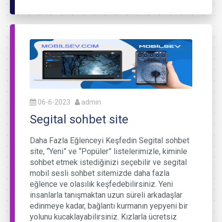
06-6-2023
admin
Segital sohbet site
Daha Fazla Eğlenceyi Keşfedin Segital sohbet
site, “Yeni” ve “Popüler” listelerimizle, kiminle
sohbet etmek istediğinizi seçebilir ve segital
mobil sesli sohbet sitemizde daha fazla
eğlence ve olasılık keşfedebilirsiniz. Yeni
insanlarla tanışmaktan uzun süreli arkadaşlar
edinmeye kadar, bağlantı kurmanın yepyeni bir
yolunu kucaklayabilirsiniz. Kızlarla ücretsiz