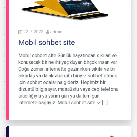
22-7-2023
admin
Mobil sohbet site
Mobil sohbet site Günlük hayatından sıkılan ve
konuşacak birine ihtiyaç duyan birçok insan var.
Çoğu zaman internette gezinirken sıkılır ve bir
arkadaş ya da akraba gibi biriyle sohbet etmek
için sohbet odalarına gideriz. Hepimiz bir
dizüstü bilgisayar, masaüstü veya cep telefonu
aracılığıyla ya yarım gün ya da tüm gün
internete bağlıyız. Mobil sohbet site ✓ […]