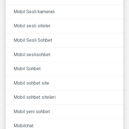
Mobil Sesli kameralı
Mobil sesli siteler
Mobil Sesli Sohbet
Mobil seslisohbet
Mobil Sohbet
Mobil sohbet site
Mobil sohbet siteleri
Mobil yeni sohbet
Mobilchat