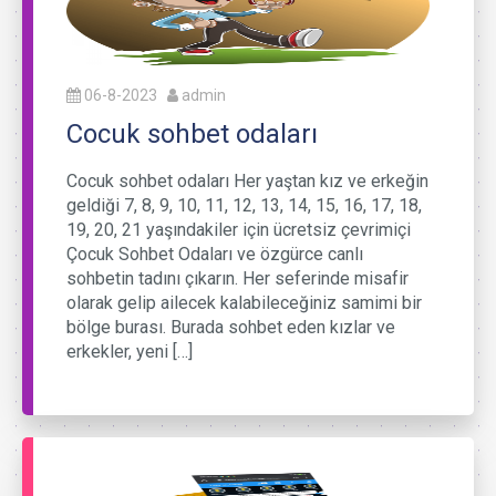
06-8-2023
admin
Cocuk sohbet odaları
Cocuk sohbet odaları Her yaştan kız ve erkeğin
geldiği 7, 8, 9, 10, 11, 12, 13, 14, 15, 16, 17, 18,
19, 20, 21 yaşındakiler için ücretsiz çevrimiçi
Çocuk Sohbet Odaları ve özgürce canlı
sohbetin tadını çıkarın. Her seferinde misafir
olarak gelip ailecek kalabileceğiniz samimi bir
bölge burası. Burada sohbet eden kızlar ve
erkekler, yeni […]