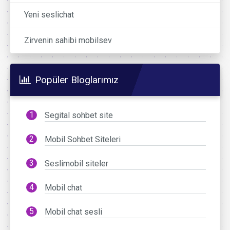
Yeni seslichat
Zirvenin sahibi mobilsev
Popüler Bloglarımız
Segital sohbet site
Mobil Sohbet Siteleri
Seslimobil siteler
Mobil chat
Mobil chat sesli