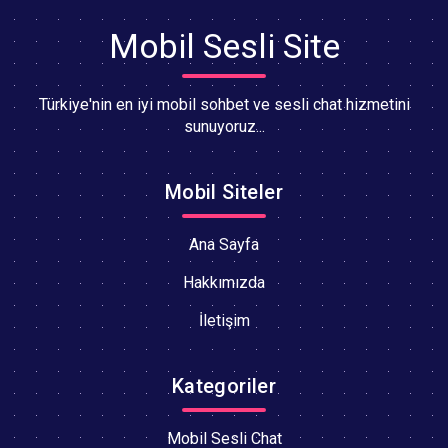
Mobil Sesli Site
Türkiye'nin en iyi mobil sohbet ve sesli chat hizmetini
sunuyoruz...
Mobil Siteler
Ana Sayfa
Hakkımızda
İletişim
Kategoriler
Mobil Sesli Chat