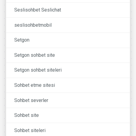
Seslisohbet Seslichat
seslisohbetmobil
Setgon
Setgon sohbet site
Setgon sohbet siteleri
Sohbet etme sitesi
Sohbet severler
Sohbet site
Sohbet siteleri