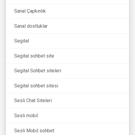
Sanal Çapkınlık
Sanal dostluklar
Segital
Segital sohbet site
Segital Sohbet siteleri
Segital sohbet sitesi
Sesli Chat Siteleri
Sesli mobil
Sesli Mobil sohbet