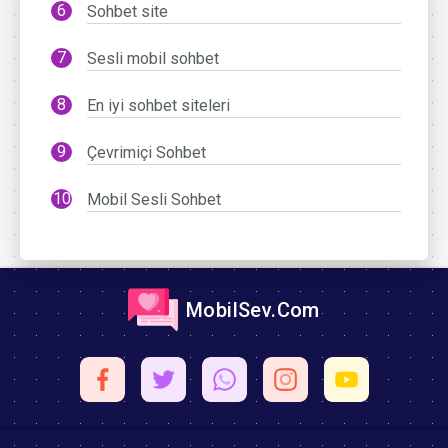
Sohbet site
Sesli mobil sohbet
En iyi sohbet siteleri
Çevrimiçi Sohbet
Mobil Sesli Sohbet
MobilSev.Com