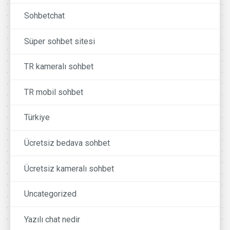
Sohbetchat
Süper sohbet sitesi
TR kameralı sohbet
TR mobil sohbet
Türkiye
Ücretsiz bedava sohbet
Ücretsiz kameralı sohbet
Uncategorized
Yazılı chat nedir