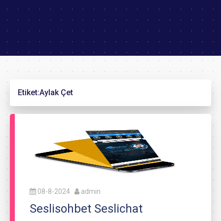
Etiket:
Aylak Çet
08-8-2024
admin
Seslisohbet Seslichat