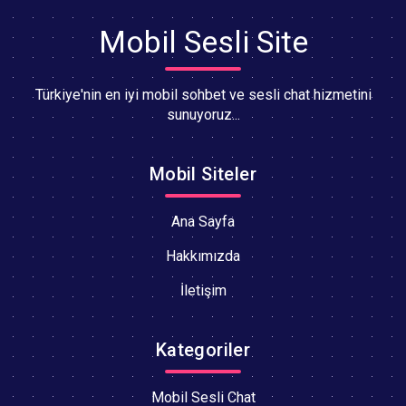
Mobil Sesli Site
Türkiye'nin en iyi mobil sohbet ve sesli chat hizmetini
sunuyoruz...
Mobil Siteler
Ana Sayfa
Hakkımızda
İletişim
Kategoriler
Mobil Sesli Chat