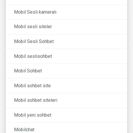
Mobil Sesli kameralı
Mobil sesli siteler
Mobil Sesli Sohbet
Mobil seslisohbet
Mobil Sohbet
Mobil sohbet site
Mobil sohbet siteleri
Mobil yeni sohbet
Mobilchat