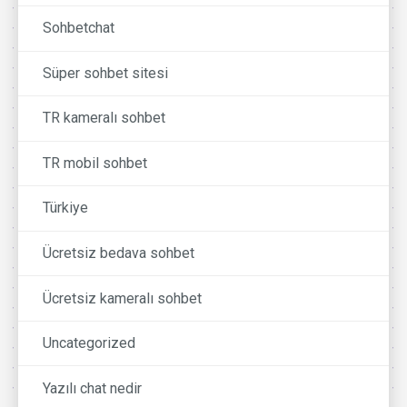
Sohbetchat
Süper sohbet sitesi
TR kameralı sohbet
TR mobil sohbet
Türkiye
Ücretsiz bedava sohbet
Ücretsiz kameralı sohbet
Uncategorized
Yazılı chat nedir