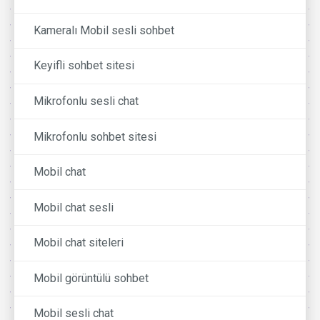
Kameralı Mobil sesli sohbet
Keyifli sohbet sitesi
Mikrofonlu sesli chat
Mikrofonlu sohbet sitesi
Mobil chat
Mobil chat sesli
Mobil chat siteleri
Mobil görüntülü sohbet
Mobil sesli chat