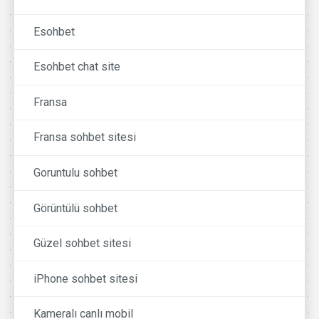
Esohbet
Esohbet chat site
Fransa
Fransa sohbet sitesi
Goruntulu sohbet
Görüntülü sohbet
Güzel sohbet sitesi
iPhone sohbet sitesi
Kameralı canlı mobil