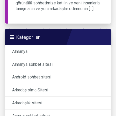
görüntülü sohbetimize katılın ve yeni insanlarla
tanışmanın ve yeni arkadaşlar edinmenin […]
Kategoriler
Almanya
Almanya sohbet sitesi
Android sohbet sitesi
Arkadaş olma Sitesi
Arkadaşlık sitesi
Avrupa sohbet sitesi