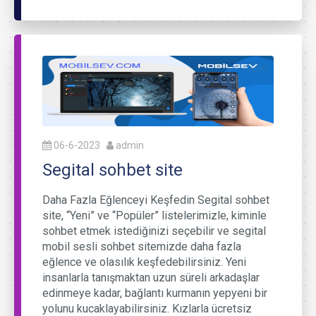
06-6-2023
admin
Segital sohbet site
Daha Fazla Eğlenceyi Keşfedin Segital sohbet
site, “Yeni” ve “Popüler” listelerimizle, kiminle
sohbet etmek istediğinizi seçebilir ve segital
mobil sesli sohbet sitemizde daha fazla
eğlence ve olasılık keşfedebilirsiniz. Yeni
insanlarla tanışmaktan uzun süreli arkadaşlar
edinmeye kadar, bağlantı kurmanın yepyeni bir
yolunu kucaklayabilirsiniz. Kızlarla ücretsiz