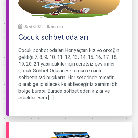
06-8-2023
admin
Cocuk sohbet odaları
Cocuk sohbet odaları Her yaştan kız ve erkeğin
geldiği 7, 8, 9, 10, 11, 12, 13, 14, 15, 16, 17, 18,
19, 20, 21 yaşındakiler için ücretsiz çevrimiçi
Çocuk Sohbet Odaları ve özgürce canlı
sohbetin tadını çıkarın. Her seferinde misafir
olarak gelip ailecek kalabileceğiniz samimi bir
bölge burası. Burada sohbet eden kızlar ve
erkekler, yeni […]