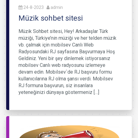
24-8-2023
admin
Müzik sohbet sitesi
Müzik Sohbet sitesi, Hey! Arkadaşlar Türk
müziği, Türkiye’nin müziği ve her telden müzik
vb. çalmak için mobilsev Canlı Web
Radyosundaki RJ sayfasına Başvurmaya Hoş
Geldiniz. Yeni bir şey dinlemek istiyorsanız
mobilsev Canlı web radyosunu izlemeye
devam edin. Mobilsev`de RJ başvuru formu
kullanıcılarına RJ olma şansı verdi. Mobilsev
RJ formuna başvurun, siz insanlara
yeteneğinizi dünyaya göstermeniz […]