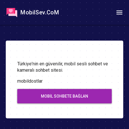
MobilSev.CoM
Türkiye'nin en güvenilir, mobil sesli sohbet ve
kameralı sohbet sitesi.
mobildostlar
MOBIL SOHBETE BAĞLAN