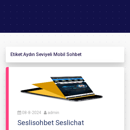
Etiket:
Aydın Seviyeli Mobil Sohbet
08-8-2024
admin
Seslisohbet Seslichat