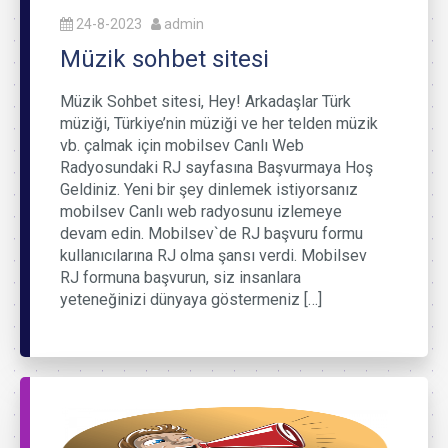
24-8-2023
admin
Müzik sohbet sitesi
Müzik Sohbet sitesi, Hey! Arkadaşlar Türk
müziği, Türkiye’nin müziği ve her telden müzik
vb. çalmak için mobilsev Canlı Web
Radyosundaki RJ sayfasına Başvurmaya Hoş
Geldiniz. Yeni bir şey dinlemek istiyorsanız
mobilsev Canlı web radyosunu izlemeye
devam edin. Mobilsev`de RJ başvuru formu
kullanıcılarına RJ olma şansı verdi. Mobilsev
RJ formuna başvurun, siz insanlara
yeteneğinizi dünyaya göstermeniz […]