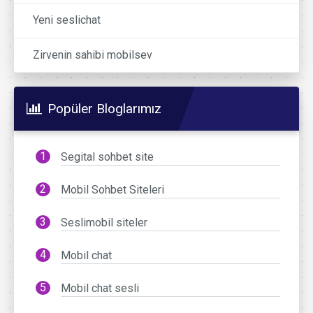
Yeni seslichat
Zirvenin sahibi mobilsev
Popüler Bloglarımız
Segital sohbet site
Mobil Sohbet Siteleri
Seslimobil siteler
Mobil chat
Mobil chat sesli