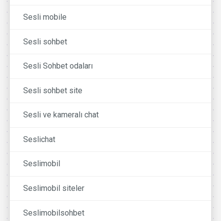
Sesli mobile
Sesli sohbet
Sesli Sohbet odaları
Sesli sohbet site
Sesli ve kameralı chat
Seslichat
Seslimobil
Seslimobil siteler
Seslimobilsohbet