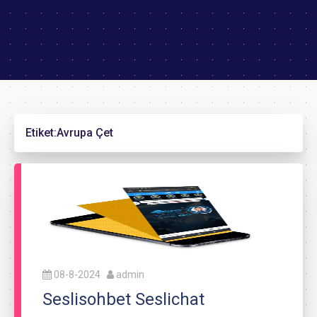
Etiket:
Avrupa Çet
08-8-2024
admin
Seslisohbet Seslichat