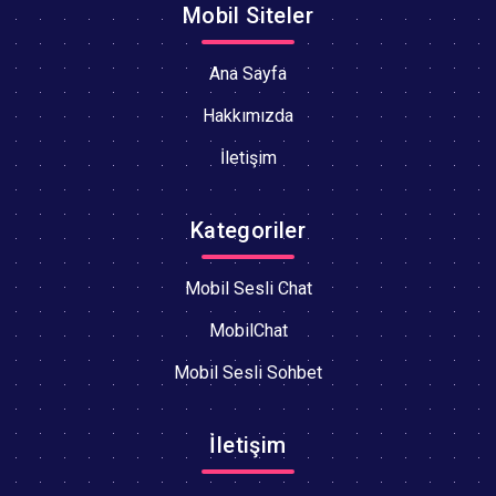
Mobil Siteler
Ana Sayfa
Hakkımızda
İletişim
Kategoriler
Mobil Sesli Chat
MobilChat
Mobil Sesli Sohbet
İletişim