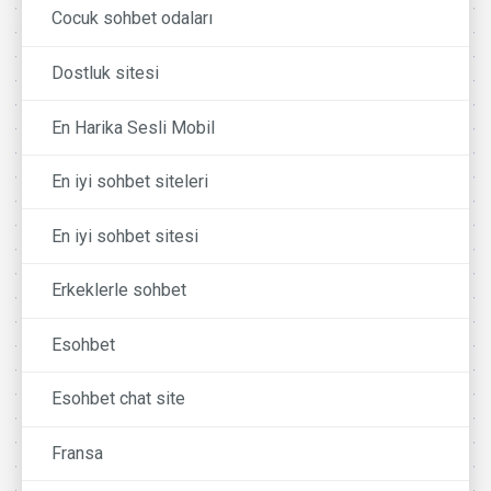
Cocuk sohbet odaları
Dostluk sitesi
En Harika Sesli Mobil
En iyi sohbet siteleri
En iyi sohbet sitesi
Erkeklerle sohbet
Esohbet
Esohbet chat site
Fransa