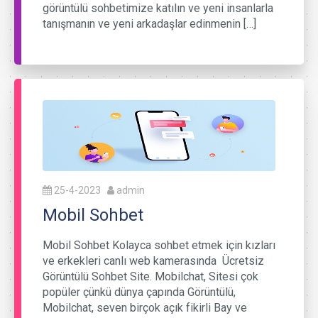
görüntülü sohbetimize katılın ve yeni insanlarla
tanışmanın ve yeni arkadaşlar edinmenin […]
25-4-2023
admin
Mobil Sohbet
Mobil Sohbet Kolayca sohbet etmek için kızları
ve erkekleri canlı web kamerasında Ücretsiz
Görüntülü Sohbet Site. Mobilchat, Sitesi çok
popüler çünkü dünya çapında Görüntülü,
Mobilchat, seven birçok açık fikirli Bay ve