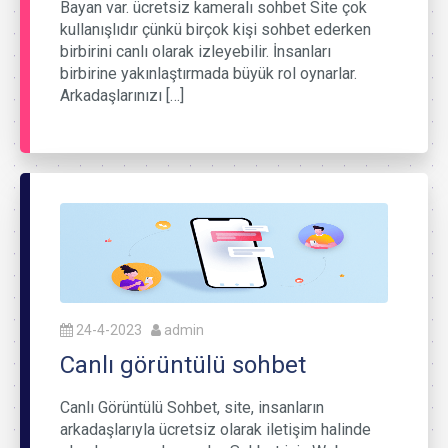
Bayan var. ücretsiz kameralı sohbet Site çok
kullanışlıdır çünkü birçok kişi sohbet ederken
birbirini canlı olarak izleyebilir. İnsanları
birbirine yakınlaştırmada büyük rol oynarlar.
Arkadaşlarınızı […]
24-4-2023
admin
Canlı görüntülü sohbet
Canlı Görüntülü Sohbet, site, insanların
arkadaşlarıyla ücretsiz olarak iletişim halinde