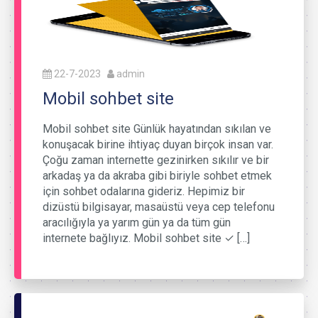
22-7-2023
admin
Mobil sohbet site
Mobil sohbet site Günlük hayatından sıkılan ve
konuşacak birine ihtiyaç duyan birçok insan var.
Çoğu zaman internette gezinirken sıkılır ve bir
arkadaş ya da akraba gibi biriyle sohbet etmek
için sohbet odalarına gideriz. Hepimiz bir
dizüstü bilgisayar, masaüstü veya cep telefonu
aracılığıyla ya yarım gün ya da tüm gün
internete bağlıyız. Mobil sohbet site ✓ […]