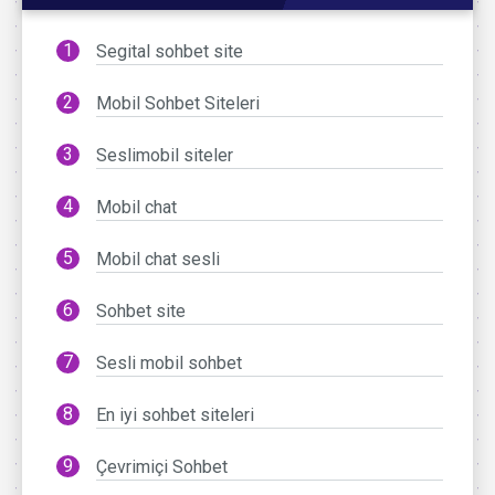
Segital sohbet site
Mobil Sohbet Siteleri
Seslimobil siteler
Mobil chat
Mobil chat sesli
Sohbet site
Sesli mobil sohbet
En iyi sohbet siteleri
Çevrimiçi Sohbet