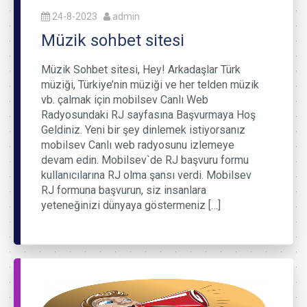
24-8-2023
admin
Müzik sohbet sitesi
Müzik Sohbet sitesi, Hey! Arkadaşlar Türk
müziği, Türkiye’nin müziği ve her telden müzik
vb. çalmak için mobilsev Canlı Web
Radyosundaki RJ sayfasına Başvurmaya Hoş
Geldiniz. Yeni bir şey dinlemek istiyorsanız
mobilsev Canlı web radyosunu izlemeye
devam edin. Mobilsev`de RJ başvuru formu
kullanıcılarına RJ olma şansı verdi. Mobilsev
RJ formuna başvurun, siz insanlara
yeteneğinizi dünyaya göstermeniz […]