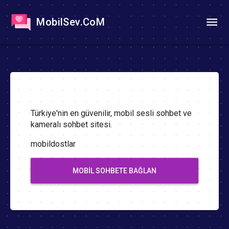
MobilSev.CoM
Türkiye'nin en güvenilir, mobil sesli sohbet ve
kameralı sohbet sitesi.
mobildostlar
MOBIL SOHBETE BAĞLAN