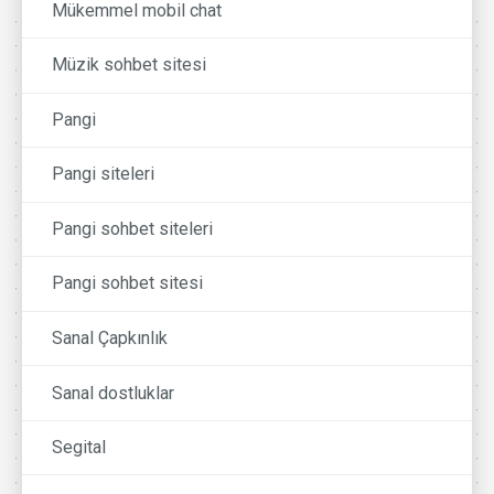
Mükemmel mobil chat
Müzik sohbet sitesi
Pangi
Pangi siteleri
Pangi sohbet siteleri
Pangi sohbet sitesi
Sanal Çapkınlık
Sanal dostluklar
Segital