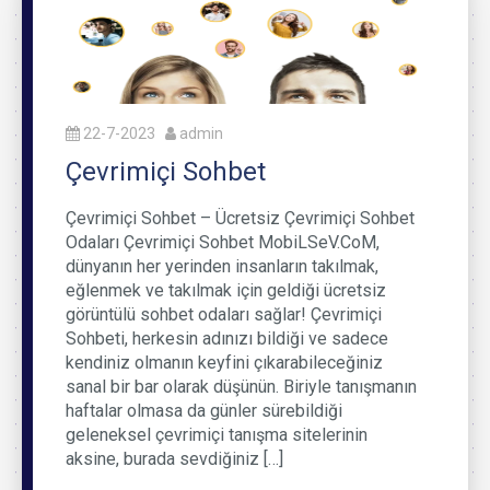
22-7-2023
admin
Çevrimiçi Sohbet
Çevrimiçi Sohbet – Ücretsiz Çevrimiçi Sohbet
Odaları Çevrimiçi Sohbet MobiLSeV.CoM,
dünyanın her yerinden insanların takılmak,
eğlenmek ve takılmak için geldiği ücretsiz
görüntülü sohbet odaları sağlar! Çevrimiçi
Sohbeti, herkesin adınızı bildiği ve sadece
kendiniz olmanın keyfini çıkarabileceğiniz
sanal bir bar olarak düşünün. Biriyle tanışmanın
haftalar olmasa da günler sürebildiği
geleneksel çevrimiçi tanışma sitelerinin
aksine, burada sevdiğiniz […]