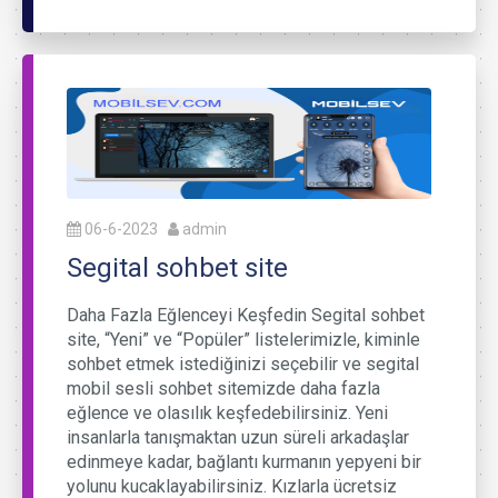
06-6-2023
admin
Segital sohbet site
Daha Fazla Eğlenceyi Keşfedin Segital sohbet
site, “Yeni” ve “Popüler” listelerimizle, kiminle
sohbet etmek istediğinizi seçebilir ve segital
mobil sesli sohbet sitemizde daha fazla
eğlence ve olasılık keşfedebilirsiniz. Yeni
insanlarla tanışmaktan uzun süreli arkadaşlar
edinmeye kadar, bağlantı kurmanın yepyeni bir
yolunu kucaklayabilirsiniz. Kızlarla ücretsiz