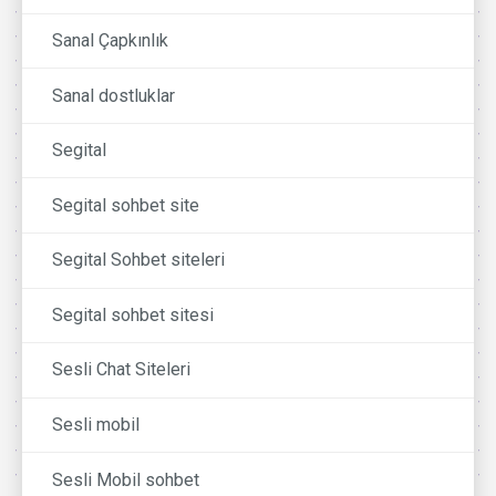
Sanal Çapkınlık
Sanal dostluklar
Segital
Segital sohbet site
Segital Sohbet siteleri
Segital sohbet sitesi
Sesli Chat Siteleri
Sesli mobil
Sesli Mobil sohbet