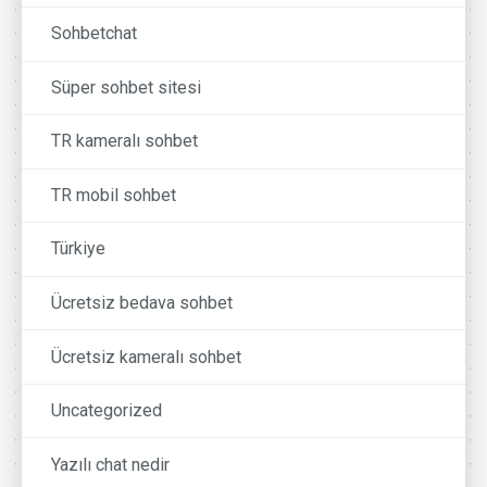
Sohbetchat
Süper sohbet sitesi
TR kameralı sohbet
TR mobil sohbet
Türkiye
Ücretsiz bedava sohbet
Ücretsiz kameralı sohbet
Uncategorized
Yazılı chat nedir