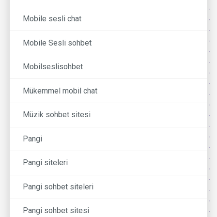
Mobile sesli chat
Mobile Sesli sohbet
Mobilseslisohbet
Mükemmel mobil chat
Müzik sohbet sitesi
Pangi
Pangi siteleri
Pangi sohbet siteleri
Pangi sohbet sitesi