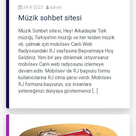
24-8-2023
admin
Müzik sohbet sitesi
Müzik Sohbet sitesi, Hey! Arkadaşlar Türk
müziği, Türkiye’nin müziği ve her telden müzik
vb. çalmak için mobilsev Canlı Web
Radyosundaki RJ sayfasına Başvurmaya Hoş
Geldiniz. Yeni bir şey dinlemek istiyorsanız
mobilsev Canlı web radyosunu izlemeye
devam edin. Mobilsev`de RJ başvuru formu
kullanıcılarına RJ olma şansı verdi. Mobilsev
RJ formuna başvurun, siz insanlara
yeteneğinizi dünyaya göstermeniz […]