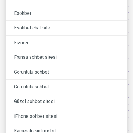
Esohbet
Esohbet chat site
Fransa
Fransa sohbet sitesi
Goruntulu sohbet
Görüntülü sohbet
Güzel sohbet sitesi
iPhone sohbet sitesi
Kameralı canlı mobil