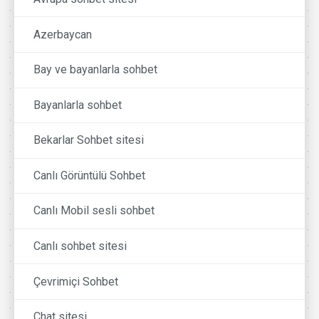
Azerbaycan
Bay ve bayanlarla sohbet
Bayanlarla sohbet
Bekarlar Sohbet sitesi
Canlı Görüntülü Sohbet
Canlı Mobil sesli sohbet
Canlı sohbet sitesi
Çevrimiçi Sohbet
Chat sitesi