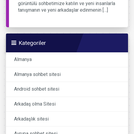
görüntülü sohbetimize katılın ve yeni insanlarla
tanışmanın ve yeni arkadaşlar edinmenin […]
Kategoriler
Almanya
Almanya sohbet sitesi
Android sohbet sitesi
Arkadaş olma Sitesi
Arkadaşlık sitesi
Avrupa sohbet sitesi