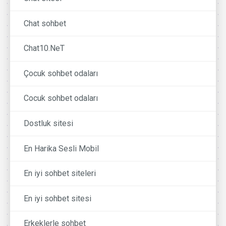
Chat sohbet
Chat10.NeT
Çocuk sohbet odaları
Cocuk sohbet odaları
Dostluk sitesi
En Harika Sesli Mobil
En iyi sohbet siteleri
En iyi sohbet sitesi
Erkeklerle sohbet