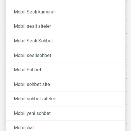
Mobil Sesli kameralı
Mobil sesli siteler
Mobil Sesli Sohbet
Mobil seslisohbet
Mobil Sohbet
Mobil sohbet site
Mobil sohbet siteleri
Mobil yeni sohbet
Mobilchat