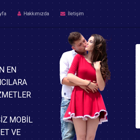
yfa
Hakkımızda
İletişim
N EN
ICILARA
IZMETLER
IZ MOBIL
BET VE