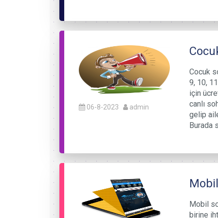
Cocuk
Cocuk so
9, 10, 11
için ücr
canlı so
06-8-2023
admin
gelip ai
Burada s
Mobil
Mobil so
birine i