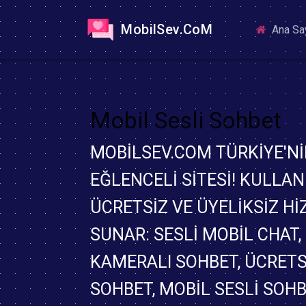
MobilSev.CoM
Ana Sa
Mobil Sesli Sohbet
MOBILSEV.COM TÜRKIYE'NI
EĞLENCELI SITESI! KULLAN
ÜCRETSIZ VE ÜYELIKSIZ H
SUNAR: SESLI MOBIL CHAT,
KAMERALI SOHBET, ÜCRETS
SOHBET, MOBIL SESLI SOH