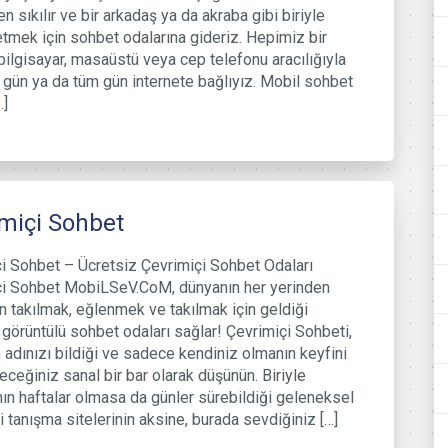
n sıkılır ve bir arkadaş ya da akraba gibi biriyle
tmek için sohbet odalarına gideriz. Hepimiz bir
bilgisayar, masaüstü veya cep telefonu aracılığıyla
 gün ya da tüm gün internete bağlıyız. Mobil sohbet
…]
miçi Sohbet
i Sohbet – Ücretsiz Çevrimiçi Sohbet Odaları
çi Sohbet MobiLSeV.CoM, dünyanın her yerinden
ın takılmak, eğlenmek ve takılmak için geldiği
 görüntülü sohbet odaları sağlar! Çevrimiçi Sohbeti,
 adınızı bildiği ve sadece kendiniz olmanın keyfini
leceğiniz sanal bir bar olarak düşünün. Biriyle
ın haftalar olmasa da günler sürebildiği geleneksel
i tanışma sitelerinin aksine, burada sevdiğiniz […]