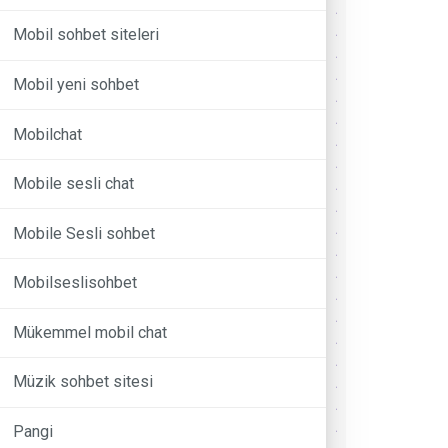
Mobil sohbet siteleri
Mobil yeni sohbet
Mobilchat
Mobile sesli chat
Mobile Sesli sohbet
Mobilseslisohbet
Mükemmel mobil chat
Müzik sohbet sitesi
Pangi