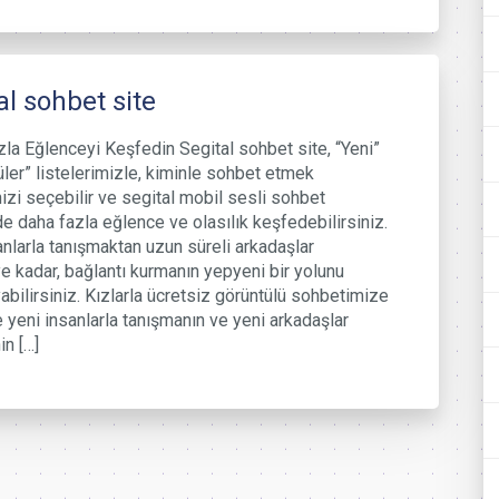
al sohbet site
la Eğlenceyi Keşfedin Segital sohbet site, “Yeni”
ler” listelerimizle, kiminle sohbet etmek
nizi seçebilir ve segital mobil sesli sohbet
e daha fazla eğlence ve olasılık keşfedebilirsiniz.
anlarla tanışmaktan uzun süreli arkadaşlar
 kadar, bağlantı kurmanın yepyeni bir yolunu
abilirsiniz. Kızlarla ücretsiz görüntülü sohbetimize
ve yeni insanlarla tanışmanın ve yeni arkadaşlar
n […]