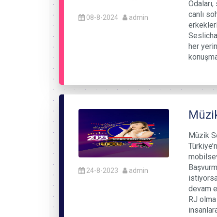
Odaları,
canlı so
08-8-2024
admin
erkekler
Seslicha
her yeri
konuşman
Müzik
Müzik So
Türkiye’
mobilse
Başvurma
24-8-2023
admin
istiyors
devam ed
RJ olma 
insanlar