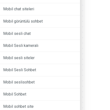
Mobil chat siteleri
Mobil görüntülü sohbet
Mobil sesli chat
Mobil Sesli kameralı
Mobil sesli siteler
Mobil Sesli Sohbet
Mobil seslisohbet
Mobil Sohbet
Mobil sohbet site