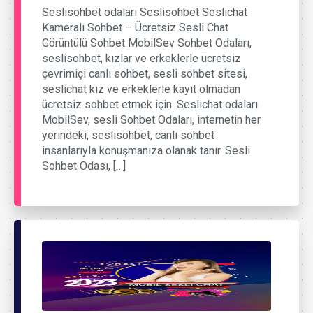
Seslisohbet odaları Seslisohbet Seslichat
Kameralı Sohbet – Ücretsiz Sesli Chat
Görüntülü Sohbet MobilSev Sohbet Odaları,
seslisohbet, kızlar ve erkeklerle ücretsiz
çevrimiçi canlı sohbet, sesli sohbet sitesi,
seslichat kız ve erkeklerle kayıt olmadan
ücretsiz sohbet etmek için. Seslichat odaları
MobilSev, sesli Sohbet Odaları, internetin her
yerindeki, seslisohbet, canlı sohbet
insanlarıyla konuşmanıza olanak tanır. Sesli
Sohbet Odası, […]