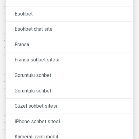
Esohbet
Esohbet chat site
Fransa
Fransa sohbet sitesi
Goruntulu sohbet
Görüntülü sohbet
Güzel sohbet sitesi
iPhone sohbet sitesi
Kameralı canlı mobil