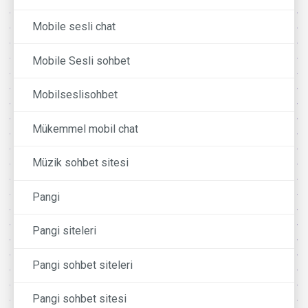
Mobile sesli chat
Mobile Sesli sohbet
Mobilseslisohbet
Mükemmel mobil chat
Müzik sohbet sitesi
Pangi
Pangi siteleri
Pangi sohbet siteleri
Pangi sohbet sitesi