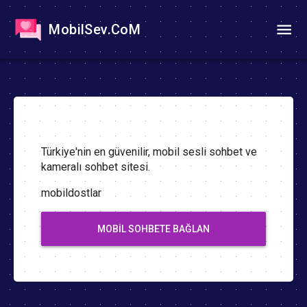
MobilSev.CoM
Türkiye'nin en güvenilir, mobil sesli sohbet ve
kameralı sohbet sitesi.
mobildostlar
MOBIL SOHBETE BAĞLAN