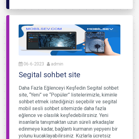
06-6-2023
admin
Segital sohbet site
Daha Fazla Eğlenceyi Keşfedin Segital sohbet
site, “Yeni” ve “Popüler” listelerimizle, kiminle
sohbet etmek istediğinizi seçebilir ve segital
mobil sesli sohbet sitemizde daha fazla
eğlence ve olasılık keşfedebilirsiniz. Yeni
insanlarla tanışmaktan uzun süreli arkadaşlar
edinmeye kadar, bağlantı kurmanın yepyeni bir
yolunu kucaklayabilirsiniz. Kızlarla ücretsiz