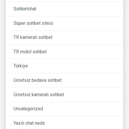
Sohbetchat
Süper sohbet sitesi
TR kameralı sohbet
TR mobil sohbet
Türkiye
Ücretsiz bedava sohbet
Ücretsiz kameralı sohbet
Uncategorized
Yazılı chat nedir