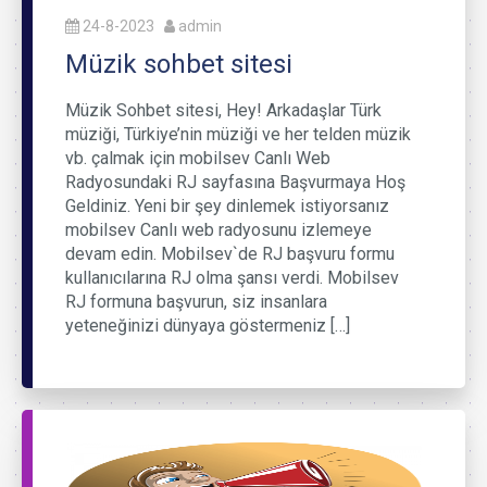
24-8-2023
admin
Müzik sohbet sitesi
Müzik Sohbet sitesi, Hey! Arkadaşlar Türk
müziği, Türkiye’nin müziği ve her telden müzik
vb. çalmak için mobilsev Canlı Web
Radyosundaki RJ sayfasına Başvurmaya Hoş
Geldiniz. Yeni bir şey dinlemek istiyorsanız
mobilsev Canlı web radyosunu izlemeye
devam edin. Mobilsev`de RJ başvuru formu
kullanıcılarına RJ olma şansı verdi. Mobilsev
RJ formuna başvurun, siz insanlara
yeteneğinizi dünyaya göstermeniz […]