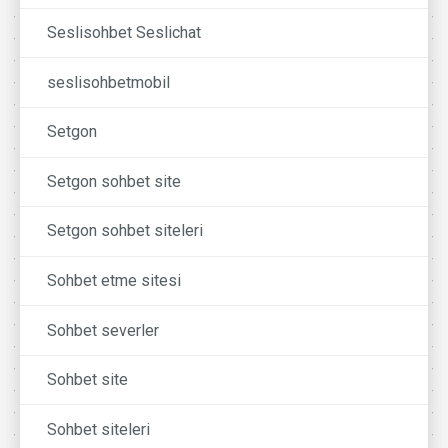
Seslisohbet Seslichat
seslisohbetmobil
Setgon
Setgon sohbet site
Setgon sohbet siteleri
Sohbet etme sitesi
Sohbet severler
Sohbet site
Sohbet siteleri