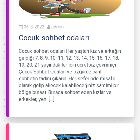
06-8-2023
admin
Cocuk sohbet odaları
Cocuk sohbet odaları Her yaştan kız ve erkeğin
geldiği 7, 8, 9, 10, 11, 12, 13, 14, 15, 16, 17, 18,
19, 20, 21 yaşındakiler için ücretsiz çevrimiçi
Çocuk Sohbet Odaları ve özgürce canlı
sohbetin tadını çıkarın. Her seferinde misafir
olarak gelip ailecek kalabileceğiniz samimi bir
bölge burası. Burada sohbet eden kızlar ve
erkekler, yeni […]