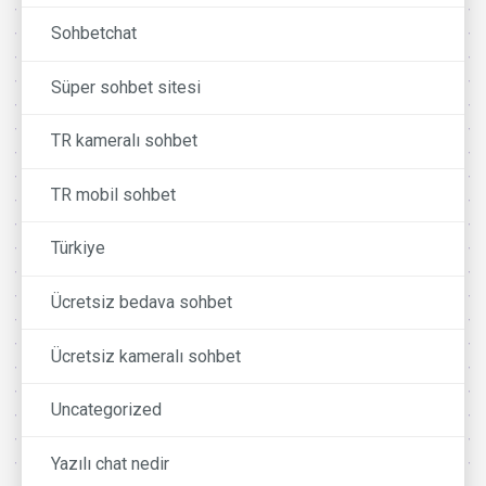
Sohbetchat
Süper sohbet sitesi
TR kameralı sohbet
TR mobil sohbet
Türkiye
Ücretsiz bedava sohbet
Ücretsiz kameralı sohbet
Uncategorized
Yazılı chat nedir