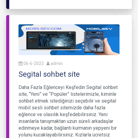
06-6-2023
admin
Segital sohbet site
Daha Fazla Eğlenceyi Keşfedin Segital sohbet
site, “Yeni” ve “Popüler” listelerimizle, kiminle
sohbet etmek istediğinizi seçebilir ve segital
mobil sesli sohbet sitemizde daha fazla
eğlence ve olasılık keşfedebilirsiniz. Yeni
insanlarla tanışmaktan uzun süreli arkadaşlar
edinmeye kadar, bağlantı kurmanın yepyeni bir
yolunu kucaklayabilirsiniz. Kızlarla ücretsiz