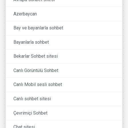
Azerbaycan
Bay ve bayanlarla sohbet
Bayanlarla sohbet
Bekarlar Sohbet sitesi
Canlı Görüntülü Sohbet
Canlı Mobil sesli sohbet
Canlı sohbet sitesi
Çevrimiçi Sohbet
Chat sitesi