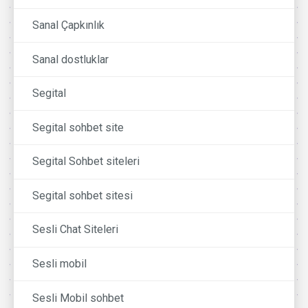
Sanal Çapkınlık
Sanal dostluklar
Segital
Segital sohbet site
Segital Sohbet siteleri
Segital sohbet sitesi
Sesli Chat Siteleri
Sesli mobil
Sesli Mobil sohbet