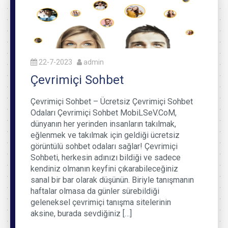
22-7-2023
admin
Çevrimiçi Sohbet
Çevrimiçi Sohbet – Ücretsiz Çevrimiçi Sohbet
Odaları Çevrimiçi Sohbet MobiLSeV.CoM,
dünyanın her yerinden insanların takılmak,
eğlenmek ve takılmak için geldiği ücretsiz
görüntülü sohbet odaları sağlar! Çevrimiçi
Sohbeti, herkesin adınızı bildiği ve sadece
kendiniz olmanın keyfini çıkarabileceğiniz
sanal bir bar olarak düşünün. Biriyle tanışmanın
haftalar olmasa da günler sürebildiği
geleneksel çevrimiçi tanışma sitelerinin
aksine, burada sevdiğiniz […]