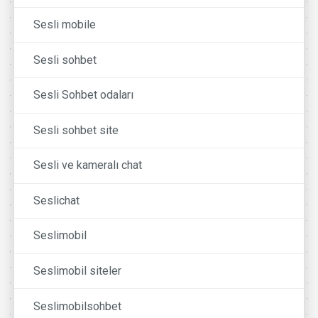
Sesli mobile
Sesli sohbet
Sesli Sohbet odaları
Sesli sohbet site
Sesli ve kameralı chat
Seslichat
Seslimobil
Seslimobil siteler
Seslimobilsohbet