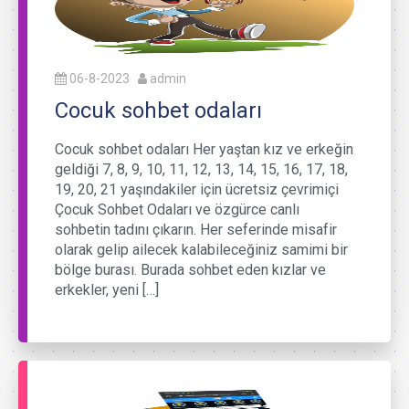
06-8-2023
admin
Cocuk sohbet odaları
Cocuk sohbet odaları Her yaştan kız ve erkeğin
geldiği 7, 8, 9, 10, 11, 12, 13, 14, 15, 16, 17, 18,
19, 20, 21 yaşındakiler için ücretsiz çevrimiçi
Çocuk Sohbet Odaları ve özgürce canlı
sohbetin tadını çıkarın. Her seferinde misafir
olarak gelip ailecek kalabileceğiniz samimi bir
bölge burası. Burada sohbet eden kızlar ve
erkekler, yeni […]