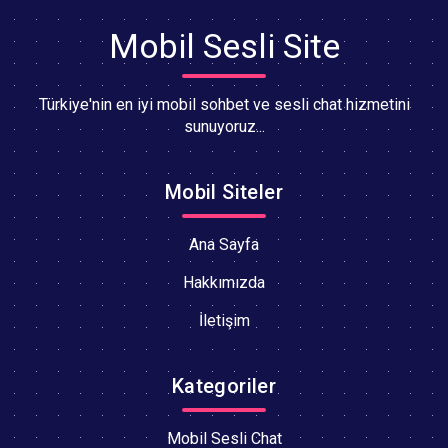
Mobil Sesli Site
Türkiye'nin en iyi mobil sohbet ve sesli chat hizmetini
sunuyoruz...
Mobil Siteler
Ana Sayfa
Hakkımızda
İletişim
Kategoriler
Mobil Sesli Chat