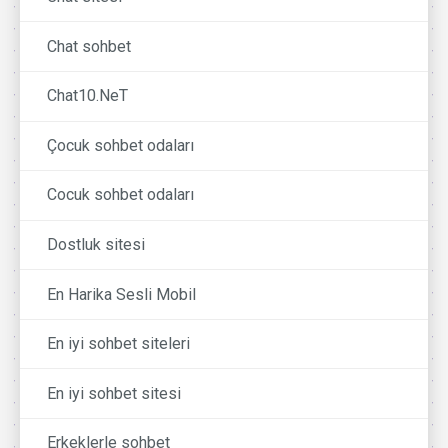
Chat sohbet
Chat10.NeT
Çocuk sohbet odaları
Cocuk sohbet odaları
Dostluk sitesi
En Harika Sesli Mobil
En iyi sohbet siteleri
En iyi sohbet sitesi
Erkeklerle sohbet