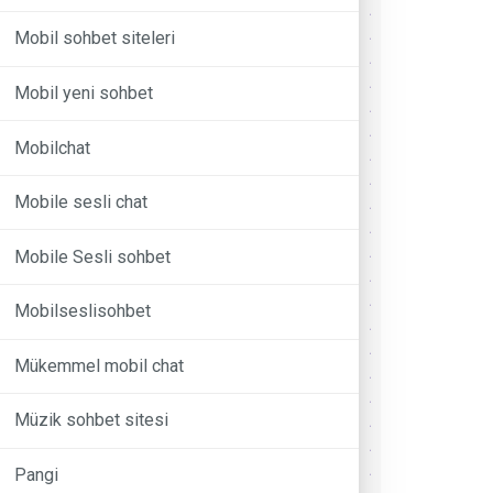
Mobil sohbet siteleri
Mobil yeni sohbet
Mobilchat
Mobile sesli chat
Mobile Sesli sohbet
Mobilseslisohbet
Mükemmel mobil chat
Müzik sohbet sitesi
Pangi