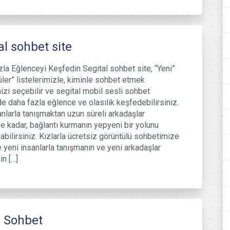
al sohbet site
la Eğlenceyi Keşfedin Segital sohbet site, “Yeni”
ler” listelerimizle, kiminle sohbet etmek
nizi seçebilir ve segital mobil sesli sohbet
e daha fazla eğlence ve olasılık keşfedebilirsiniz.
anlarla tanışmaktan uzun süreli arkadaşlar
 kadar, bağlantı kurmanın yepyeni bir yolunu
abilirsiniz. Kızlarla ücretsiz görüntülü sohbetimize
ve yeni insanlarla tanışmanın ve yeni arkadaşlar
n […]
 Sohbet