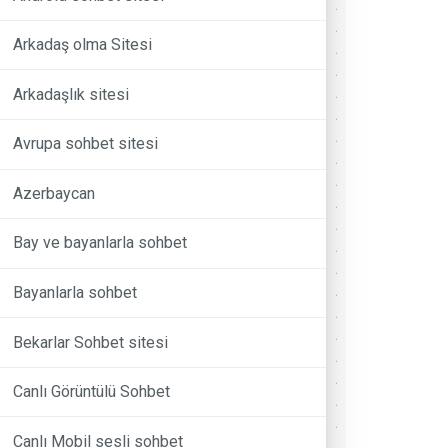
Arkadaş olma Sitesi
Arkadaşlık sitesi
Avrupa sohbet sitesi
Azerbaycan
Bay ve bayanlarla sohbet
Bayanlarla sohbet
Bekarlar Sohbet sitesi
Canlı Görüntülü Sohbet
Canlı Mobil sesli sohbet