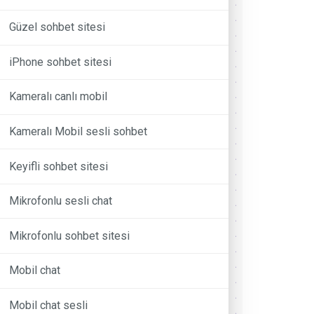
Güzel sohbet sitesi
iPhone sohbet sitesi
Kameralı canlı mobil
Kameralı Mobil sesli sohbet
Keyifli sohbet sitesi
Mikrofonlu sesli chat
Mikrofonlu sohbet sitesi
Mobil chat
Mobil chat sesli