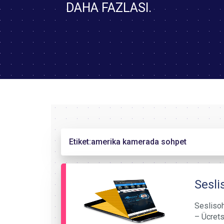
DAHA FAZLASI.
Etiket:
amerika kamerada sohpet
Sesli
Seslisoh
– Ücrets