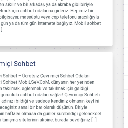
n sıkılır ve bir arkadaş ya da akraba gibi biriyle
tmek için sohbet odalarına gideriz. Hepimiz bir
bilgisayar, masaüstü veya cep telefonu aracılığıyla
 gün ya da tüm gün internete bağlıyız. Mobil sohbet
…]
miçi Sohbet
i Sohbet – Ücretsiz Çevrimiçi Sohbet Odaları
çi Sohbet MobiLSeV.CoM, dünyanın her yerinden
ın takılmak, eğlenmek ve takılmak için geldiği
 görüntülü sohbet odaları sağlar! Çevrimiçi Sohbeti,
 adınızı bildiği ve sadece kendiniz olmanın keyfini
leceğiniz sanal bir bar olarak düşünün. Biriyle
ın haftalar olmasa da günler sürebildiği geleneksel
i tanışma sitelerinin aksine, burada sevdiğiniz […]