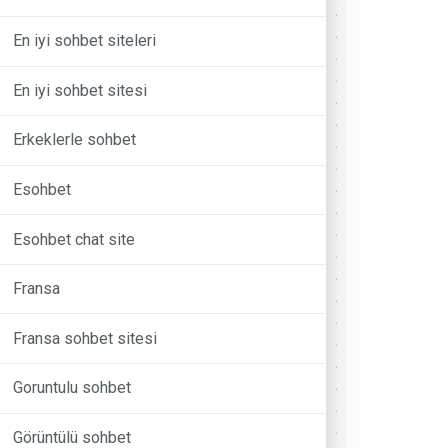
En iyi sohbet siteleri
En iyi sohbet sitesi
Erkeklerle sohbet
Esohbet
Esohbet chat site
Fransa
Fransa sohbet sitesi
Goruntulu sohbet
Görüntülü sohbet