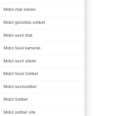
Mobil chat siteleri
Mobil görüntülü sohbet
Mobil sesli chat
Mobil Sesli kameralı
Mobil sesli siteler
Mobil Sesli Sohbet
Mobil seslisohbet
Mobil Sohbet
Mobil sohbet site