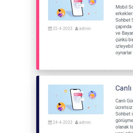
Mobil So
erkekler
Sohbet S
çapında 
25-4-2023
admin
ve Bayan
çünkü bi
izleyebil
oynarlar.
Canlı
Canlı Gö
ücretsiz 
Sohbet i
görüşme 
24-4-2023
admin
olanak ta