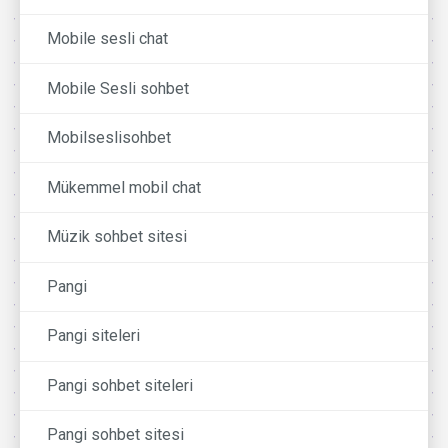
Mobile sesli chat
Mobile Sesli sohbet
Mobilseslisohbet
Mükemmel mobil chat
Müzik sohbet sitesi
Pangi
Pangi siteleri
Pangi sohbet siteleri
Pangi sohbet sitesi