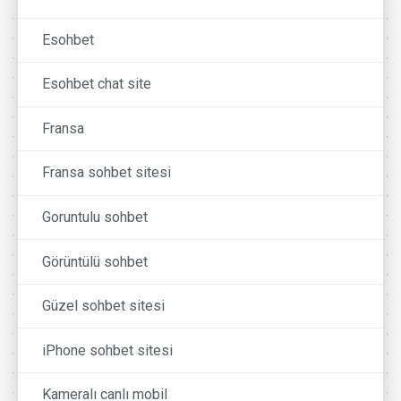
Esohbet
Esohbet chat site
Fransa
Fransa sohbet sitesi
Goruntulu sohbet
Görüntülü sohbet
Güzel sohbet sitesi
iPhone sohbet sitesi
Kameralı canlı mobil