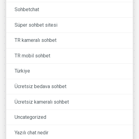
Sohbetchat
Süper sohbet sitesi
TR kameralı sohbet
TR mobil sohbet
Türkiye
Ücretsiz bedava sohbet
Ücretsiz kameralı sohbet
Uncategorized
Yazılı chat nedir