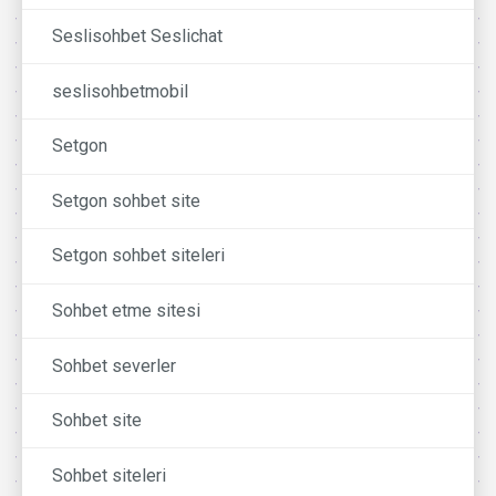
Seslisohbet Seslichat
seslisohbetmobil
Setgon
Setgon sohbet site
Setgon sohbet siteleri
Sohbet etme sitesi
Sohbet severler
Sohbet site
Sohbet siteleri