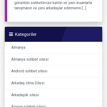
görüntülü sohbetimize katılın ve yeni insanlarla
tanışmanın ve yeni arkadaşlar edinmenin […]
Kategoriler
Almanya
Almanya sohbet sitesi
Android sohbet sitesi
Arkadaş olma Sitesi
Arkadaşlık sitesi
Avrupa sohbet sitesi