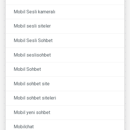
Mobil Sesli kameralı
Mobil sesli siteler
Mobil Sesli Sohbet
Mobil seslisohbet
Mobil Sohbet
Mobil sohbet site
Mobil sohbet siteleri
Mobil yeni sohbet
Mobilchat