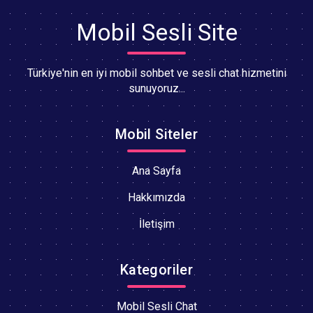
Mobil Sesli Site
Türkiye'nin en iyi mobil sohbet ve sesli chat hizmetini
sunuyoruz...
Mobil Siteler
Ana Sayfa
Hakkımızda
İletişim
Kategoriler
Mobil Sesli Chat