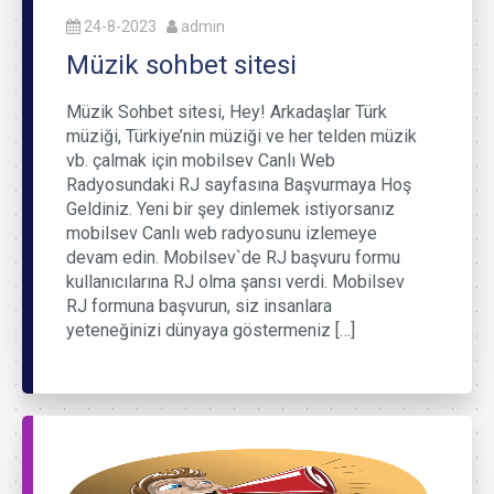
24-8-2023
admin
Müzik sohbet sitesi
Müzik Sohbet sitesi, Hey! Arkadaşlar Türk
müziği, Türkiye’nin müziği ve her telden müzik
vb. çalmak için mobilsev Canlı Web
Radyosundaki RJ sayfasına Başvurmaya Hoş
Geldiniz. Yeni bir şey dinlemek istiyorsanız
mobilsev Canlı web radyosunu izlemeye
devam edin. Mobilsev`de RJ başvuru formu
kullanıcılarına RJ olma şansı verdi. Mobilsev
RJ formuna başvurun, siz insanlara
yeteneğinizi dünyaya göstermeniz […]