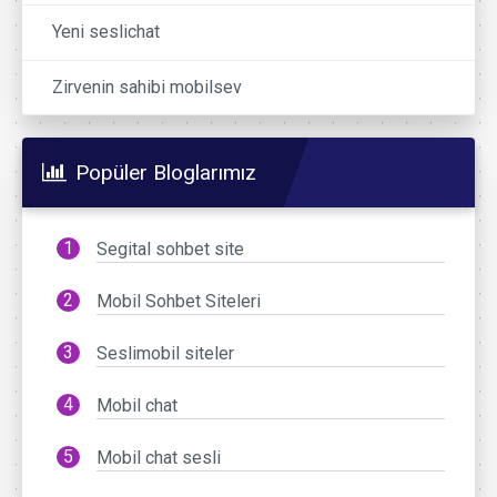
Yeni seslichat
Zirvenin sahibi mobilsev
Popüler Bloglarımız
Segital sohbet site
Mobil Sohbet Siteleri
Seslimobil siteler
Mobil chat
Mobil chat sesli