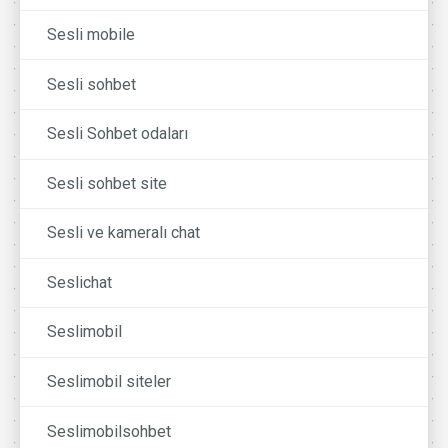
Sesli mobile
Sesli sohbet
Sesli Sohbet odaları
Sesli sohbet site
Sesli ve kameralı chat
Seslichat
Seslimobil
Seslimobil siteler
Seslimobilsohbet