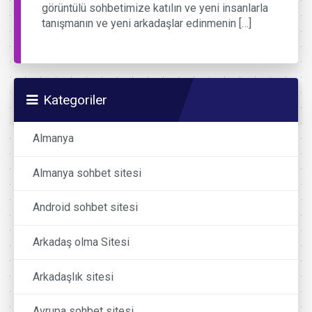
görüntülü sohbetimize katılın ve yeni insanlarla
tanışmanın ve yeni arkadaşlar edinmenin […]
Kategoriler
Almanya
Almanya sohbet sitesi
Android sohbet sitesi
Arkadaş olma Sitesi
Arkadaşlık sitesi
Avrupa sohbet sitesi