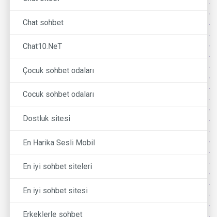
Chat sohbet
Chat10.NeT
Çocuk sohbet odaları
Cocuk sohbet odaları
Dostluk sitesi
En Harika Sesli Mobil
En iyi sohbet siteleri
En iyi sohbet sitesi
Erkeklerle sohbet