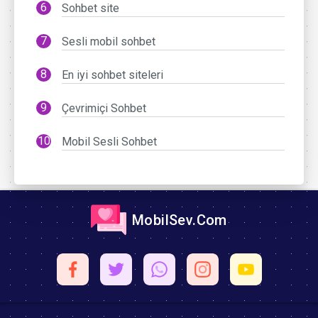
Sohbet site
Sesli mobil sohbet
En iyi sohbet siteleri
Çevrimiçi Sohbet
Mobil Sesli Sohbet
MobilSev.Com