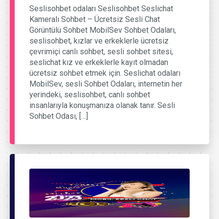
Seslisohbet odaları Seslisohbet Seslichat
Kameralı Sohbet – Ücretsiz Sesli Chat
Görüntülü Sohbet MobilSev Sohbet Odaları,
seslisohbet, kızlar ve erkeklerle ücretsiz
çevrimiçi canlı sohbet, sesli sohbet sitesi,
seslichat kız ve erkeklerle kayıt olmadan
ücretsiz sohbet etmek için. Seslichat odaları
MobilSev, sesli Sohbet Odaları, internetin her
yerindeki, seslisohbet, canlı sohbet
insanlarıyla konuşmanıza olanak tanır. Sesli
Sohbet Odası, […]