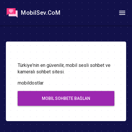
MobilSev.CoM
Türkiye'nin en güvenilir, mobil sesli sohbet ve
kameralı sohbet sitesi.
mobildostlar
MOBIL SOHBETE BAĞLAN