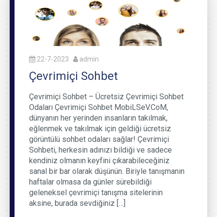
22-7-2023
admin
Çevrimiçi Sohbet
Çevrimiçi Sohbet – Ücretsiz Çevrimiçi Sohbet
Odaları Çevrimiçi Sohbet MobiLSeV.CoM,
dünyanın her yerinden insanların takılmak,
eğlenmek ve takılmak için geldiği ücretsiz
görüntülü sohbet odaları sağlar! Çevrimiçi
Sohbeti, herkesin adınızı bildiği ve sadece
kendiniz olmanın keyfini çıkarabileceğiniz
sanal bir bar olarak düşünün. Biriyle tanışmanın
haftalar olmasa da günler sürebildiği
geleneksel çevrimiçi tanışma sitelerinin
aksine, burada sevdiğiniz […]