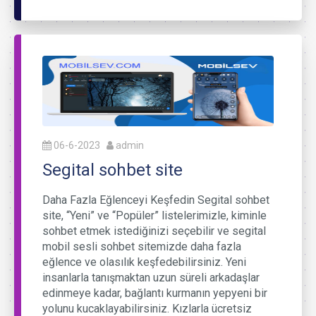
06-6-2023
admin
Segital sohbet site
Daha Fazla Eğlenceyi Keşfedin Segital sohbet
site, “Yeni” ve “Popüler” listelerimizle, kiminle
sohbet etmek istediğinizi seçebilir ve segital
mobil sesli sohbet sitemizde daha fazla
eğlence ve olasılık keşfedebilirsiniz. Yeni
insanlarla tanışmaktan uzun süreli arkadaşlar
edinmeye kadar, bağlantı kurmanın yepyeni bir
yolunu kucaklayabilirsiniz. Kızlarla ücretsiz