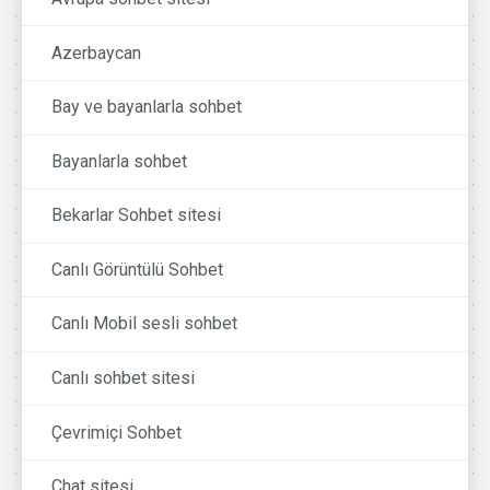
Azerbaycan
Bay ve bayanlarla sohbet
Bayanlarla sohbet
Bekarlar Sohbet sitesi
Canlı Görüntülü Sohbet
Canlı Mobil sesli sohbet
Canlı sohbet sitesi
Çevrimiçi Sohbet
Chat sitesi