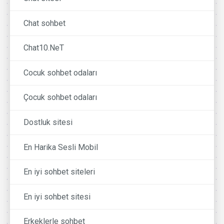
Chat sohbet
Chat10.NeT
Cocuk sohbet odaları
Çocuk sohbet odaları
Dostluk sitesi
En Harika Sesli Mobil
En iyi sohbet siteleri
En iyi sohbet sitesi
Erkeklerle sohbet