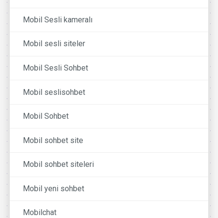
Mobil Sesli kameralı
Mobil sesli siteler
Mobil Sesli Sohbet
Mobil seslisohbet
Mobil Sohbet
Mobil sohbet site
Mobil sohbet siteleri
Mobil yeni sohbet
Mobilchat