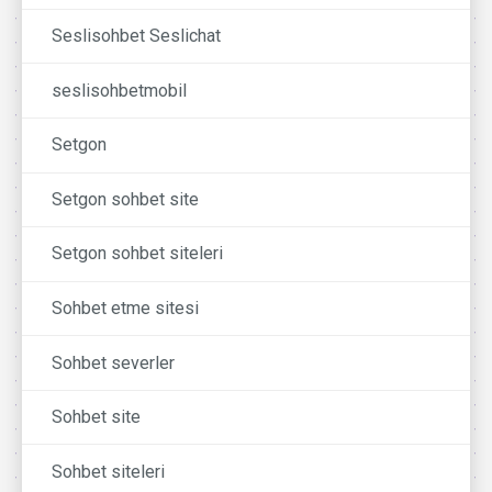
Seslisohbet Seslichat
seslisohbetmobil
Setgon
Setgon sohbet site
Setgon sohbet siteleri
Sohbet etme sitesi
Sohbet severler
Sohbet site
Sohbet siteleri