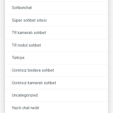
Sohbetchat
Süper sohbet sitesi
TR kameralı sohbet
TR mobil sohbet
Türkiye
Ücretsiz bedava sohbet
Ücretsiz kameralı sohbet
Uncategorized
Yazılı chat nedir