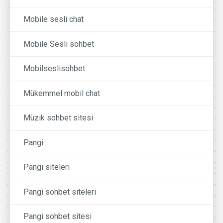
Mobile sesli chat
Mobile Sesli sohbet
Mobilseslisohbet
Mükemmel mobil chat
Müzik sohbet sitesi
Pangi
Pangi siteleri
Pangi sohbet siteleri
Pangi sohbet sitesi