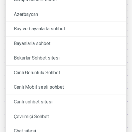
Azerbaycan
Bay ve bayanlarla sohbet
Bayanlarla sohbet
Bekarlar Sohbet sitesi
Canlı Görüntülü Sohbet
Canlı Mobil sesli sohbet
Canlı sohbet sitesi
Çevrimiçi Sohbet
Chat sitesi