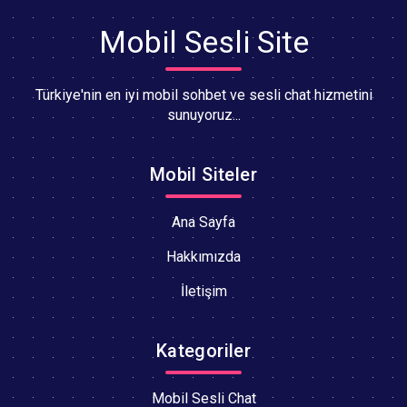
Mobil Sesli Site
Türkiye'nin en iyi mobil sohbet ve sesli chat hizmetini
sunuyoruz...
Mobil Siteler
Ana Sayfa
Hakkımızda
İletişim
Kategoriler
Mobil Sesli Chat