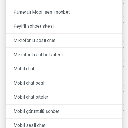
Kameralı Mobil sesli sohbet
Keyifli sohbet sitesi
Mikrofonlu sesli chat
Mikrofonlu sohbet sitesi
Mobil chat
Mobil chat sesli
Mobil chat siteleri
Mobil görüntülü sohbet
Mobil sesli chat