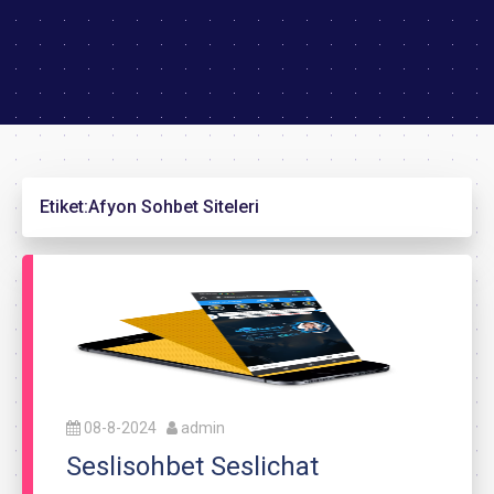
Etiket:
Afyon Sohbet Siteleri
08-8-2024
admin
Seslisohbet Seslichat