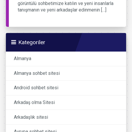
görüntülü sohbetimize katılın ve yeni insanlarla
tanışmanın ve yeni arkadaşlar edinmenin […]
Kategoriler
Almanya
Almanya sohbet sitesi
Android sohbet sitesi
Arkadaş olma Sitesi
Arkadaşlık sitesi
Avrupa sohbet sitesi