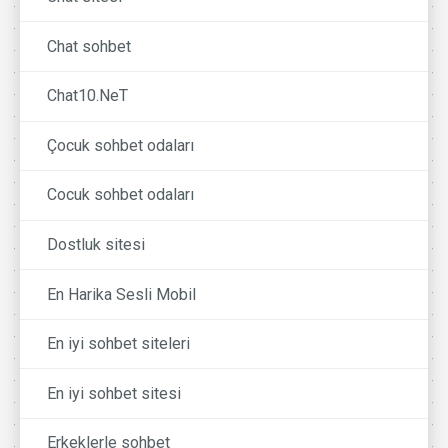
Chat sohbet
Chat10.NeT
Çocuk sohbet odaları
Cocuk sohbet odaları
Dostluk sitesi
En Harika Sesli Mobil
En iyi sohbet siteleri
En iyi sohbet sitesi
Erkeklerle sohbet