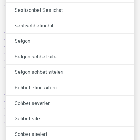
Seslisohbet Seslichat
seslisohbetmobil
Setgon
Setgon sohbet site
Setgon sohbet siteleri
Sohbet etme sitesi
Sohbet severler
Sohbet site
Sohbet siteleri