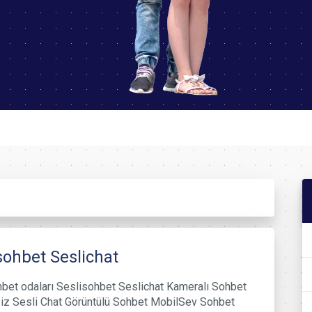
sohbet Seslichat
bet odaları Seslisohbet Seslichat Kameralı Sohbet
iz Sesli Chat Görüntülü Sohbet MobilSev Sohbet