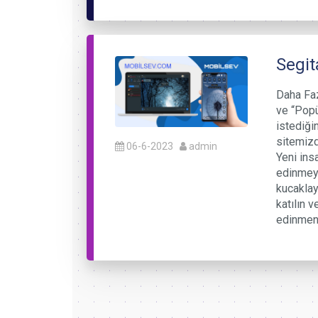
Segit
Daha Faz
ve “Popü
istediği
sitemizd
06-6-2023
admin
Yeni ins
edinmeye
kucaklay
katılın 
edinmeni