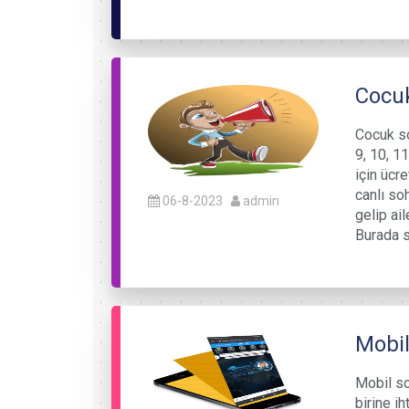
Cocuk
Cocuk so
9, 10, 11
için ücr
canlı so
06-8-2023
admin
gelip ai
Burada s
Mobil
Mobil so
birine i