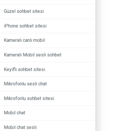
Güzel sohbet sitesi
iPhone sohbet sitesi
Kameralı canlı mobil
Kameralı Mobil sesli sohbet
Keyifli sohbet sitesi
Mikrofonlu sesli chat
Mikrofonlu sohbet sitesi
Mobil chat
Mobil chat sesli