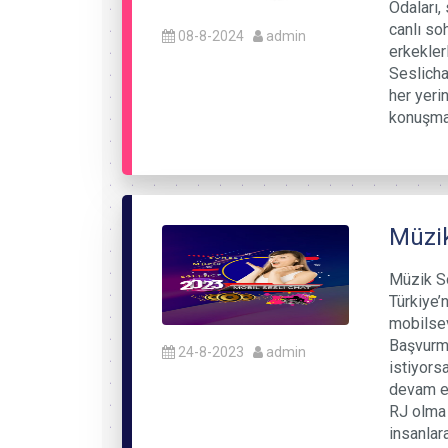
Odaları,
canlı so
08-8-2024
admin
erkekler
Seslicha
her yeri
konuşman
Müzik
Müzik So
Türkiye’
mobilse
Başvurma
24-8-2023
admin
istiyors
devam ed
RJ olma 
insanlar