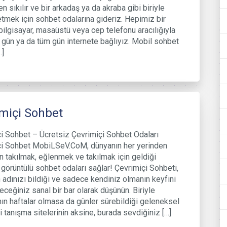
n sıkılır ve bir arkadaş ya da akraba gibi biriyle
tmek için sohbet odalarına gideriz. Hepimiz bir
bilgisayar, masaüstü veya cep telefonu aracılığıyla
 gün ya da tüm gün internete bağlıyız. Mobil sohbet
…]
miçi Sohbet
i Sohbet – Ücretsiz Çevrimiçi Sohbet Odaları
çi Sohbet MobiLSeV.CoM, dünyanın her yerinden
ın takılmak, eğlenmek ve takılmak için geldiği
 görüntülü sohbet odaları sağlar! Çevrimiçi Sohbeti,
 adınızı bildiği ve sadece kendiniz olmanın keyfini
leceğiniz sanal bir bar olarak düşünün. Biriyle
ın haftalar olmasa da günler sürebildiği geleneksel
i tanışma sitelerinin aksine, burada sevdiğiniz […]