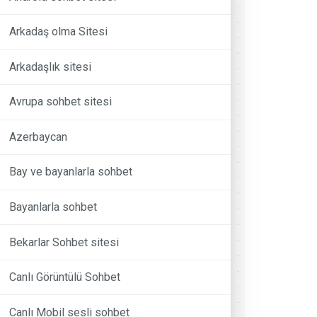
Arkadaş olma Sitesi
Arkadaşlık sitesi
Avrupa sohbet sitesi
Azerbaycan
Bay ve bayanlarla sohbet
Bayanlarla sohbet
Bekarlar Sohbet sitesi
Canlı Görüntülü Sohbet
Canlı Mobil sesli sohbet