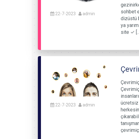
gezinirke
sohbet e
22-7-2023
admin
dizüstü 
ya yarım
site ✓ [
Çevri
Çevrimiç
Çevrimi
insanlar
ücretsiz
22-7-2023
admin
herkesin
çıkarabi
tanışman
çevrimiç