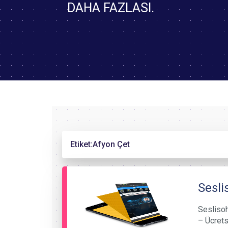
DAHA FAZLASI.
Etiket:
Afyon Çet
Sesli
Seslisoh
– Ücrets