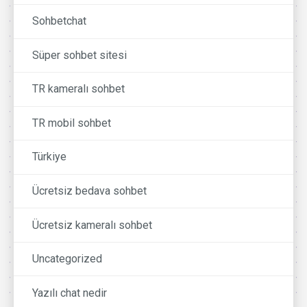
Sohbetchat
Süper sohbet sitesi
TR kameralı sohbet
TR mobil sohbet
Türkiye
Ücretsiz bedava sohbet
Ücretsiz kameralı sohbet
Uncategorized
Yazılı chat nedir