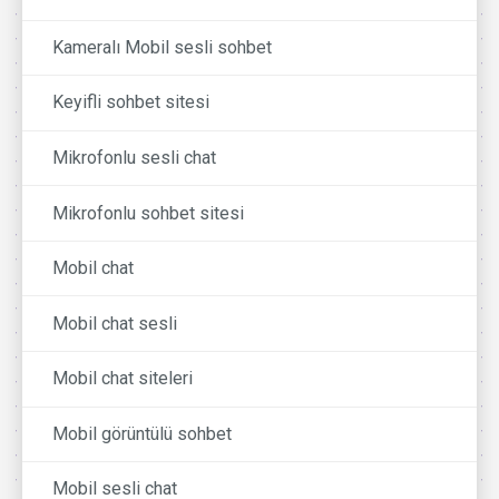
Kameralı Mobil sesli sohbet
Keyifli sohbet sitesi
Mikrofonlu sesli chat
Mikrofonlu sohbet sitesi
Mobil chat
Mobil chat sesli
Mobil chat siteleri
Mobil görüntülü sohbet
Mobil sesli chat