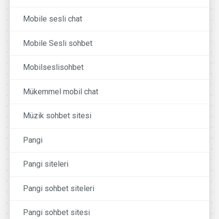
Mobile sesli chat
Mobile Sesli sohbet
Mobilseslisohbet
Mükemmel mobil chat
Müzik sohbet sitesi
Pangi
Pangi siteleri
Pangi sohbet siteleri
Pangi sohbet sitesi