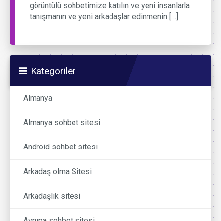
görüntülü sohbetimize katılın ve yeni insanlarla
tanışmanın ve yeni arkadaşlar edinmenin […]
Kategoriler
Almanya
Almanya sohbet sitesi
Android sohbet sitesi
Arkadaş olma Sitesi
Arkadaşlık sitesi
Avrupa sohbet sitesi