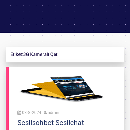
Etiket:
3G Kameralı Çet
08-8-2024
admin
Seslisohbet Seslichat