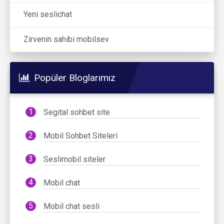
Yeni seslichat
Zirvenin sahibi mobilsev
Popüler Bloglarımız
Segital sohbet site
Mobil Sohbet Siteleri
Seslimobil siteler
Mobil chat
Mobil chat sesli