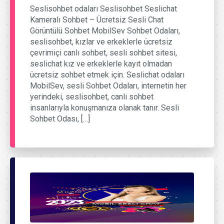
Seslisohbet odaları Seslisohbet Seslichat
Kameralı Sohbet – Ücretsiz Sesli Chat
Görüntülü Sohbet MobilSev Sohbet Odaları,
seslisohbet, kızlar ve erkeklerle ücretsiz
çevrimiçi canlı sohbet, sesli sohbet sitesi,
seslichat kız ve erkeklerle kayıt olmadan
ücretsiz sohbet etmek için. Seslichat odaları
MobilSev, sesli Sohbet Odaları, internetin her
yerindeki, seslisohbet, canlı sohbet
insanlarıyla konuşmanıza olanak tanır. Sesli
Sohbet Odası, […]