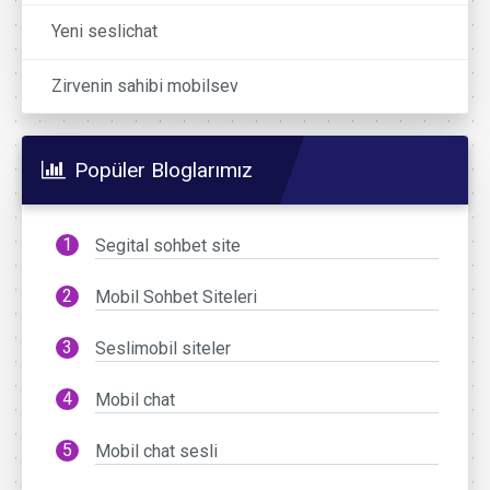
Yeni seslichat
Zirvenin sahibi mobilsev
Popüler Bloglarımız
Segital sohbet site
Mobil Sohbet Siteleri
Seslimobil siteler
Mobil chat
Mobil chat sesli