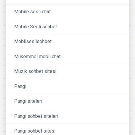
Mobile sesli chat
Mobile Sesli sohbet
Mobilseslisohbet
Mükemmel mobil chat
Müzik sohbet sitesi
Pangi
Pangi siteleri
Pangi sohbet siteleri
Pangi sohbet sitesi