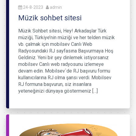
24-8-2023
admin
Müzik sohbet sitesi
Müzik Sohbet sitesi, Hey! Arkadaşlar Türk
müziği, Türkiye’nin müziği ve her telden müzik
vb. çalmak için mobilsev Canlı Web
Radyosundaki RJ sayfasına Başvurmaya Hoş
Geldiniz. Yeni bir şey dinlemek istiyorsanız
mobilsev Canlı web radyosunu izlemeye
devam edin. Mobilsev`de RJ başvuru formu
kullanıcılarına RJ olma şansı verdi. Mobilsev
RJ formuna başvurun, siz insanlara
yeteneğinizi dünyaya göstermeniz […]